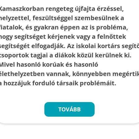
Kamaszkorban rengeteg újfajta érzéssel,
helyzettel, feszültséggel szembesülnek a
fiatalok, és gyakran éppen az is probléma,
hogy segítséget kérjenek vagy a felnőttek
segítségét elfogadják. Az iskolai kortárs segít
csoportok tagjai a diákok közül kerülnek ki.
Mivel hasonló korúak és hasonló
élethelyzetben vannak, könnyebben megérti
a hozzájuk forduló társaik problémáit.
TOVÁBB