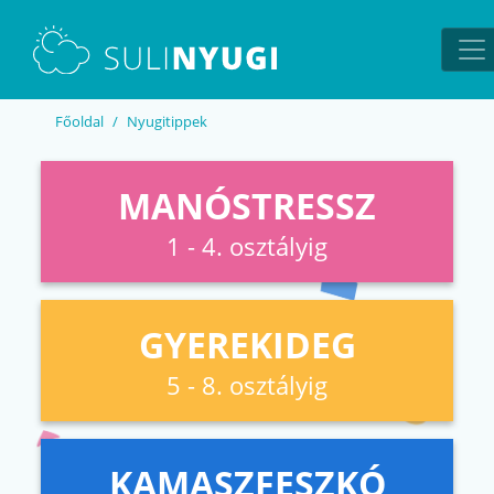
EN
UA
Főoldal
Nyugitippek
MANÓSTRESSZ
1 - 4. osztályig
GYEREKIDEG
5 - 8. osztályig
KAMASZFESZKÓ