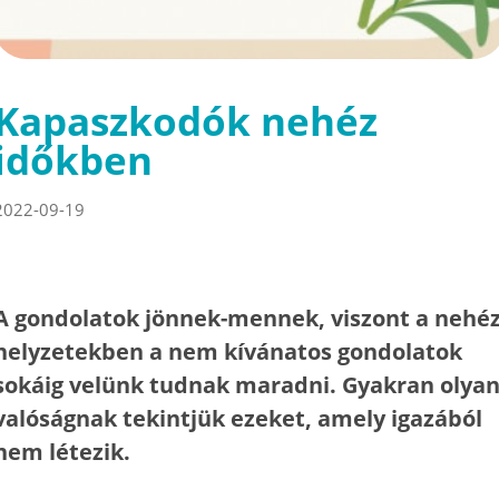
Kapaszkodók nehéz
időkben
2022-09-19
A gondolatok jönnek-mennek, viszont a nehé
helyzetekben a nem kívánatos gondolatok
sokáig velünk tudnak maradni. Gyakran olya
valóságnak tekintjük ezeket, amely igazából
nem létezik.