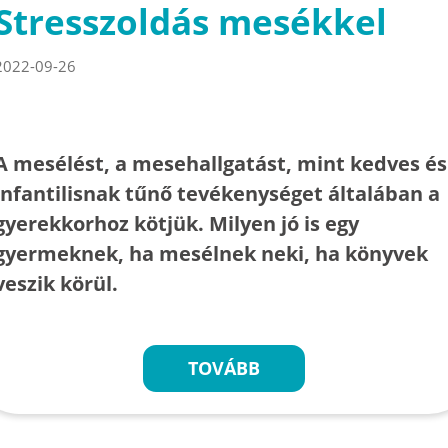
Stresszoldás mesékkel
2022-09-26
A mesélést, a mesehallgatást, mint kedves és
infantilisnak tűnő tevékenységet általában a
gyerekkorhoz kötjük. Milyen jó is egy
gyermeknek, ha mesélnek neki, ha könyvek
veszik körül.
TOVÁBB