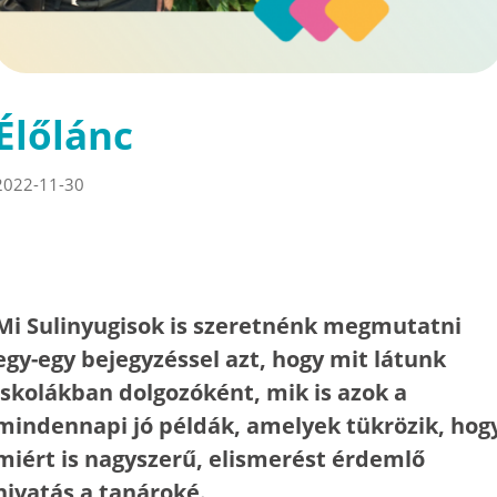
Élőlánc
2022-11-30
Mi Sulinyugisok is szeretnénk megmutatni
egy-egy bejegyzéssel azt, hogy mit látunk
iskolákban dolgozóként, mik is azok a
mindennapi jó példák, amelyek tükrözik, hog
miért is nagyszerű, elismerést érdemlő
hivatás a tanároké.