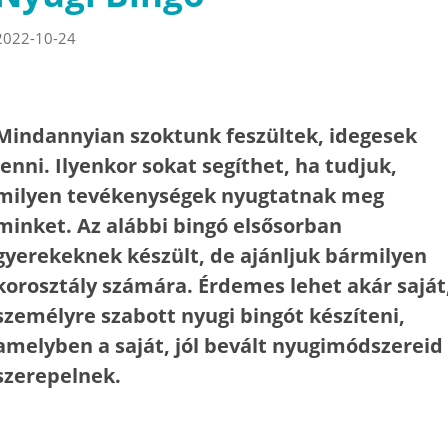
2022-10-24
Mindannyian szoktunk feszültek, idegesek
lenni. Ilyenkor sokat segíthet, ha tudjuk,
milyen tevékenységek nyugtatnak meg
minket. Az alábbi bingó elsősorban
gyerekeknek készült, de ajánljuk bármilyen
korosztály számára. Érdemes lehet akár saját
személyre szabott nyugi bingót készíteni,
amelyben a saját, jól bevált nyugimódszereid
szerepelnek.