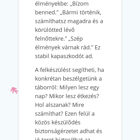
élményekbe: „Bízom
benned.” „Bármi történik,
számíthatsz magadra és a
körülötted lévő
felnőttekre.” „Szép
élmények várnak rád.” Ez
stabil kapaszkodót ad.
A felkészülést segítheti, ha
konkrétan beszélgetünk a
táborról: Milyen lesz egy
nap? Mikor lesz étkezés?
Hol alszanak? Mire
számíthat? Ezen felül a
közös készülődés
biztonságérzetet adhat és
jó teret biztosíthat az