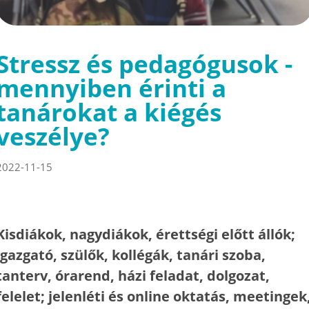
Stressz és pedagógusok -
mennyiben érinti a
tanárokat a kiégés
veszélye?
2022-11-15
Kisdiákok, nagydiákok, érettségi előtt állók;
igazgató, szülők, kollégák, tanári szoba,
tanterv, órarend, házi feladat, dolgozat,
felelet; jelenléti és online oktatás, meetingek