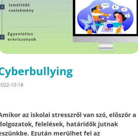
Cyberbullying
2022-10-18
Amikor az iskolai stresszről van szó, először a
dolgozatok, felelések, határidők jutnak
eszünkbe. Ezután merülhet fel az