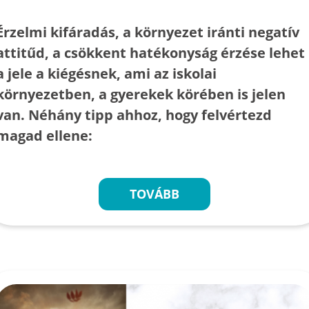
Érzelmi kifáradás, a környezet iránti negatív
attitűd, a csökkent hatékonyság érzése lehet
a jele a kiégésnek, ami az iskolai
környezetben, a gyerekek körében is jelen
van. Néhány tipp ahhoz, hogy felvértezd
magad ellene:
TOVÁBB