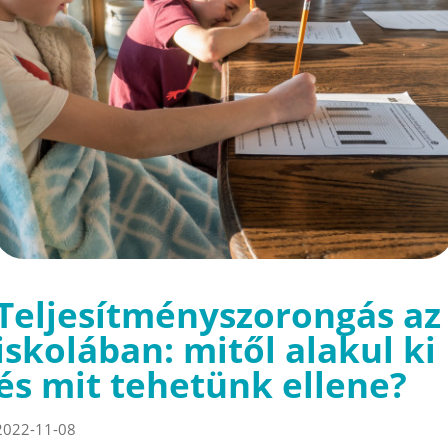
Teljesítményszorongás az
iskolában: mitől alakul ki
és mit tehetünk ellene?
2022-11-08