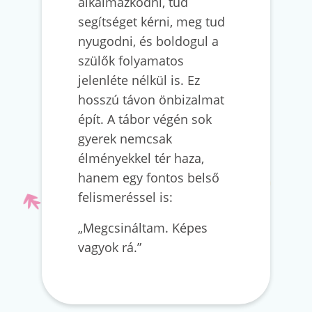
alkalmazkodni, tud
segítséget kérni, meg tud
nyugodni, és boldogul a
szülők folyamatos
jelenléte nélkül is. Ez
hosszú távon önbizalmat
épít. A tábor végén sok
gyerek nemcsak
élményekkel tér haza,
hanem egy fontos belső
felismeréssel is:
„Megcsináltam. Képes
vagyok rá.”