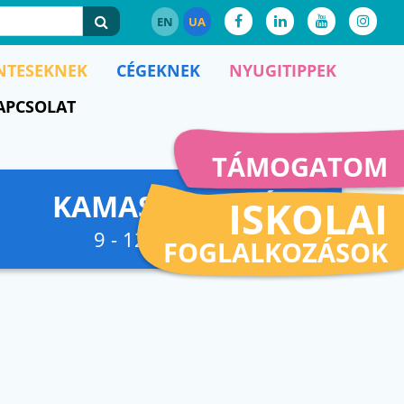
EN
UA
NTESEKNEK
CÉGEKNEK
NYUGITIPPEK
APCSOLAT
TÁMOGATOM
KAMASZFESZKÓ
ISKOLAI
9 - 12. osztályig
FOGLALKOZÁSOK