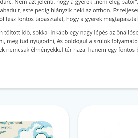
arc. Nem azt jelenti, hogy a gyerek „nem elég bátor”
badult, este pedig hiányzik neki az otthon. Ez teljes
l lesz fontos tapasztalat, hogy a gyerek megtapasztalj
töltött idő, sokkal inkább egy nagy lépés az önállóso
ni, meg tud nyugodni, és boldogul a szülők folyamatos
rek nemcsak élményekkel tér haza, hanem egy fontos b