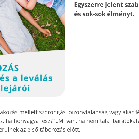
Egyszerre jelent sza
és sok-sok élményt.
rakozás mellett szorongás, bizonytalanság vagy akár 
, ha honvágya lesz?” „Mi van, ha nem talál barátokat?”
rülnek az első táborozás előtt.