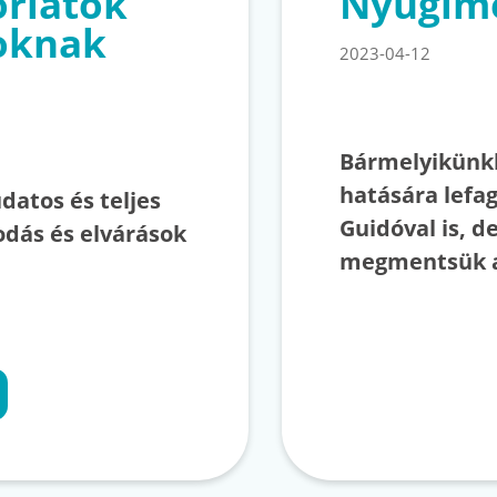
orlatok
Nyugime
yoknak
2023-04-12
Bármelyikünkk
hatására lefa
datos és teljes
Guidóval is, 
dás és elvárások
megmentsük a 