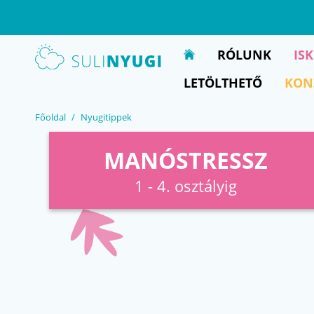
EN
UA
RÓLUNK
IS
LETÖLTHETŐ
KON
Főoldal
Nyugitippek
MANÓSTRESSZ
1 - 4. osztályig