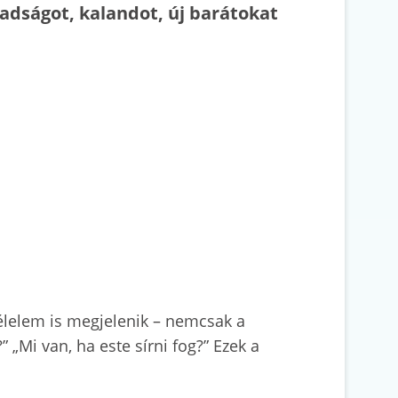
badságot, kalandot, új barátokat
félelem is megjelenik – nemcsak a
 „Mi van, ha este sírni fog?” Ezek a