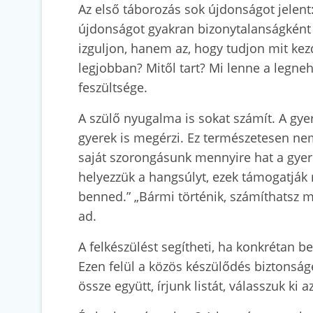
Az első táborozás sok újdonságot jelent:
újdonságot gyakran bizonytalanságként é
izguljon, hanem az, hogy tudjon mit kezd
legjobban? Mitől tart? Mi lenne a legne
feszültsége.
A szülő nyugalma is sokat számít. A gye
gyerek is megérzi. Ez természetesen nem
saját szorongásunk mennyire hat a gyer
helyezzük a hangsúlyt, ezek támogatják
benned.” „Bármi történik, számíthatsz m
ad.
A felkészülést segítheti, ha konkrétan b
Ezen felül a közös készülődés biztonság
össze együtt, írjunk listát, válasszuk ki 