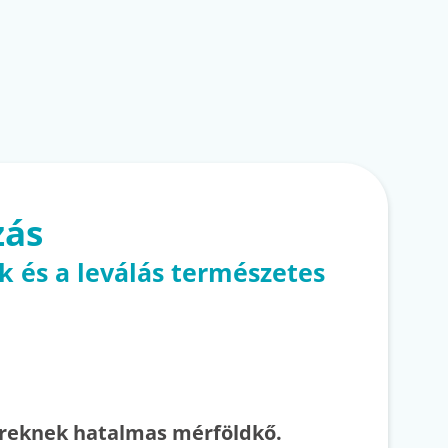
zás
k és a leválás természetes
ereknek hatalmas mérföldkő.