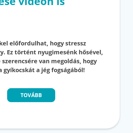
se videón is
el előfordulhat, hogy stressz
gy. Ez történt nyugimesénk hősével,
de szerencsére van megoldás, hogy
gyíkocskát a jég fogságából!
TOVÁBB