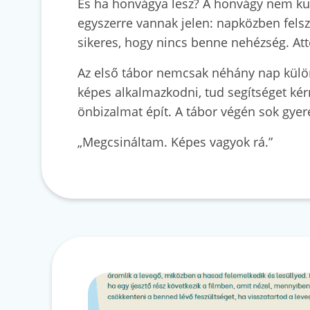
És ha honvágya lesz? A honvágy nem kud
egyszerre vannak jelen: napközben felsza
sikeres, hogy nincs benne nehézség. Attó
Az első tábor nemcsak néhány nap külön 
képes alkalmazkodni, tud segítséget kér
önbizalmat épít. A tábor végén sok gye
„Megcsináltam. Képes vagyok rá.”