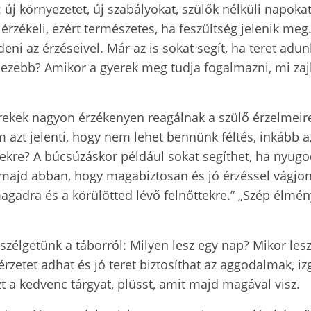
 új környezetet, új szabályokat, szülők nélküli napoka
rzékeli, ezért természetes, ha feszültség jelenik meg
eni az érzéseivel. Már az is sokat segít, ha teret ad
hezebb? Amikor a gyerek meg tudja fogalmazni, mi zaj
rekek nagyon érzékenyen reagálnak a szülő érzelmeire
 azt jelenti, hogy nem lehet bennünk féltés, inkább a
ekre? A búcsúzáskor például sokat segíthet, ha nyugo
 majd abban, hogy magabiztosan és jó érzéssel vágjo
agadra és a körülötted lévő felnőttekre.” „Szép élmén
eszélgetünk a táborról: Milyen lesz egy nap? Mikor les
érzetet adhat és jó teret biztosíthat az aggodalmak, 
azt a kedvenc tárgyat, plüsst, amit majd magával visz.