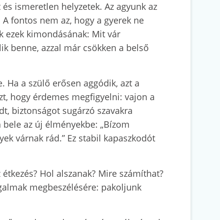
t és ismeretlen helyzetek. Az agyunk az
. A fontos nem az, hogy a gyerek ne
unk ezek kimondásának: Mit vár
lik benne, azzal már csökken a belső
. Ha a szülő erősen aggódik, azt a
zt, hogy érdemes megfigyelni: vajon a
dt, biztonságot sugárzó szavakra
n bele az új élményekbe: „Bízom
yek várnak rád.” Ez stabil kapaszkodót
z étkezés? Hol alszanak? Mire számíthat?
izgalmak megbeszélésére: pakoljunk