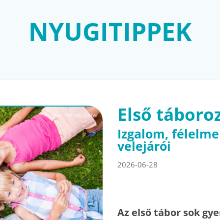
NYUGITIPPEK
Első táboro
Izgalom, félelme
velejárói
2026-06-28
Az első tábor sok gy