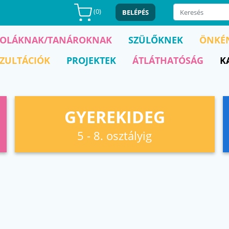
(
0
)
BELÉPÉS
KOLÁKNAK/TANÁROKNAK
SZÜLŐKNEK
ÖNKÉ
ZULTÁCIÓK
PROJEKTEK
ÁTLÁTHATÓSÁG
K
GYEREKIDEG
5 - 8. osztályig