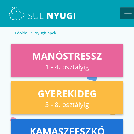
EN
UA
Főoldal
Nyugitippek
MANÓSTRESSZ
1 - 4. osztályig
GYEREKIDEG
5 - 8. osztályig
KAMASZFESZKÓ