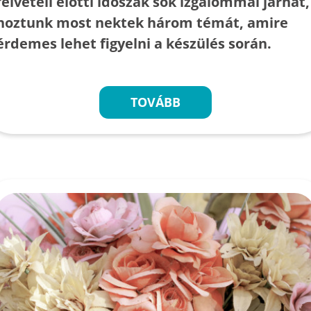
felvételi előtti időszak sok izgalommal járhat,
hoztunk most nektek három témát, amire
érdemes lehet figyelni a készülés során.
TOVÁBB