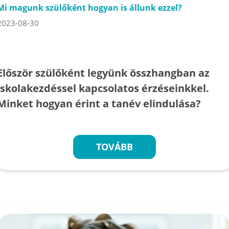
Mi magunk szülőként hogyan is állunk ezzel?
2023-08-30
Először szülőként legyünk összhangban az
iskolakezdéssel kapcsolatos érzéseinkkel.
Minket hogyan érint a tanév elindulása?
TOVÁBB