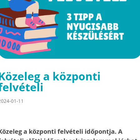
Közeleg a központi
felvételi
2024-01-11
Közeleg a központi felvételi időpontja. A