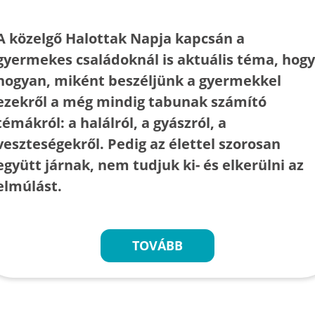
A közelgő Halottak Napja kapcsán a
gyermekes családoknál is aktuális téma, hogy
hogyan, miként beszéljünk a gyermekkel
ezekről a még mindig tabunak számító
témákról: a halálról, a gyászról, a
veszteségekről. Pedig az élettel szorosan
együtt járnak, nem tudjuk ki- és elkerülni az
elmúlást.
TOVÁBB