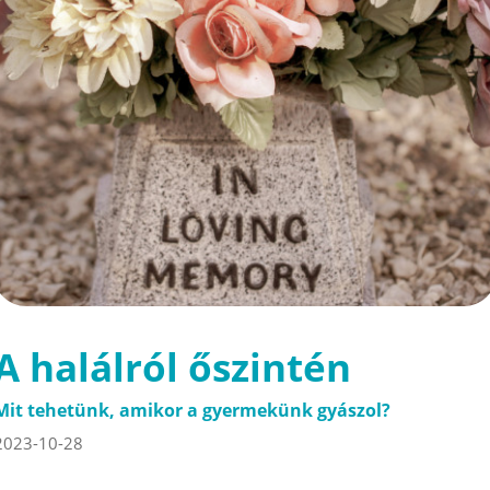
A halálról őszintén
Mit tehetünk, amikor a gyermekünk gyászol?
2023-10-28