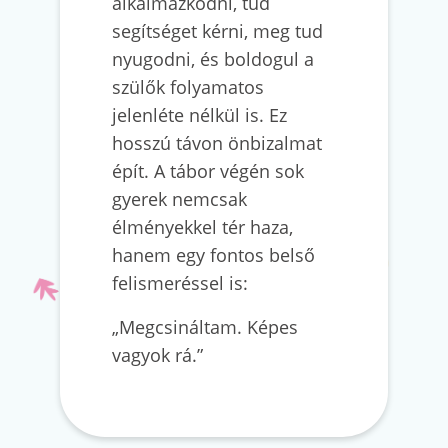
alkalmazkodni, tud
segítséget kérni, meg tud
nyugodni, és boldogul a
szülők folyamatos
jelenléte nélkül is. Ez
hosszú távon önbizalmat
épít. A tábor végén sok
gyerek nemcsak
élményekkel tér haza,
hanem egy fontos belső
felismeréssel is:
„Megcsináltam. Képes
vagyok rá.”