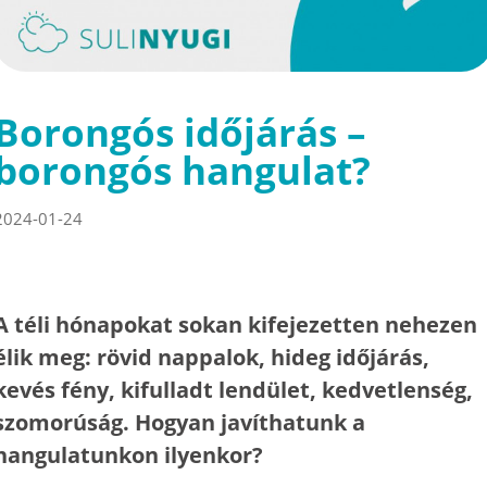
Borongós időjárás –
borongós hangulat?
2024-01-24
A téli hónapokat sokan kifejezetten nehezen
élik meg: rövid nappalok, hideg időjárás,
kevés fény, kifulladt lendület, kedvetlenség,
szomorúság. Hogyan javíthatunk a
hangulatunkon ilyenkor?