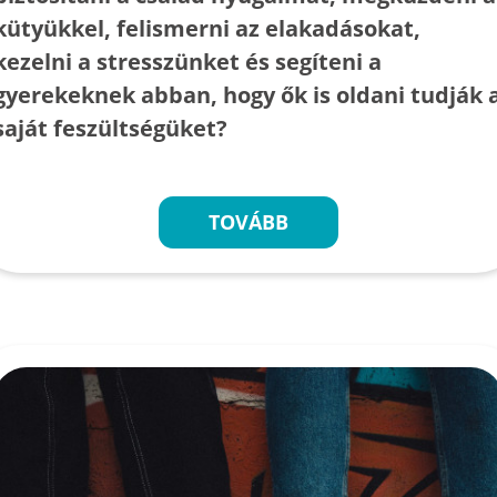
kütyükkel, felismerni az elakadásokat,
kezelni a stresszünket és segíteni a
gyerekeknek abban, hogy ők is oldani tudják 
saját feszültségüket?
TOVÁBB