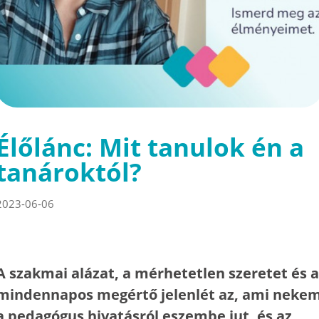
Élőlánc: Mit tanulok én a
tanároktól?
2023-06-06
A szakmai alázat, a mérhetetlen szeretet és a
mindennapos megértő jelenlét az, ami neke
a pedagógus hivatásról eszembe jut, és az,