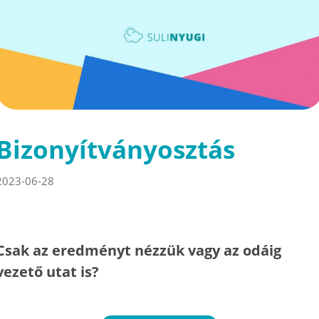
Bizonyítványosztás
2023-06-28
Csak az eredményt nézzük vagy az odáig
vezető utat is?