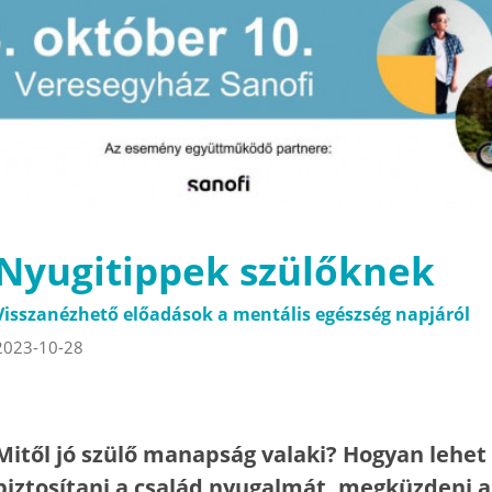
Nyugitippek szülőknek
Visszanézhető előadások a mentális egészség napjáról
2023-10-28
Mitől jó szülő manapság valaki? Hogyan lehet
biztosítani a család nyugalmát, megküzdeni a