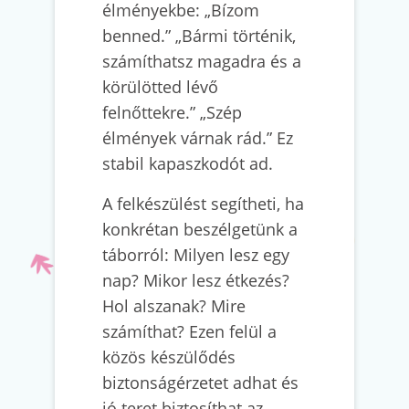
élményekbe: „Bízom
benned.” „Bármi történik,
számíthatsz magadra és a
körülötted lévő
felnőttekre.” „Szép
élmények várnak rád.” Ez
stabil kapaszkodót ad.
A felkészülést segítheti, ha
konkrétan beszélgetünk a
táborról: Milyen lesz egy
nap? Mikor lesz étkezés?
Hol alszanak? Mire
számíthat? Ezen felül a
közös készülődés
biztonságérzetet adhat és
jó teret biztosíthat az