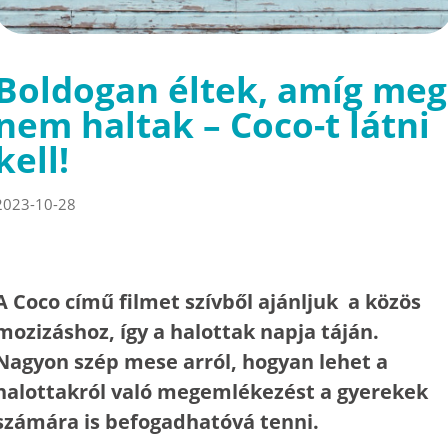
Boldogan éltek, amíg meg
nem haltak – Coco-t látni
kell!
2023-10-28
A Coco című filmet szívből ajánljuk a közös
mozizáshoz, így a halottak napja táján.
Nagyon szép mese arról, hogyan lehet a
halottakról való megemlékezést a gyerekek
számára is befogadhatóvá tenni.