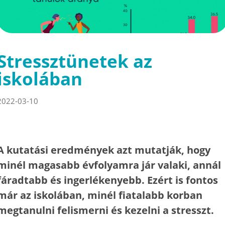
Stressztünetek az
iskolában
2022-03-10
A kutatási eredmények azt mutatják, hogy
minél magasabb évfolyamra jár valaki, annál
fáradtabb és ingerlékenyebb. Ezért is fontos
már az iskolában, minél fiatalabb korban
megtanulni felismerni és kezelni a stresszt.