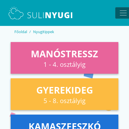
EN
UA
Főoldal
Nyugitippek
MANÓSTRESSZ
1 - 4. osztályig
GYEREKIDEG
5 - 8. osztályig
KAMASZFESZKÓ