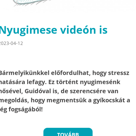
Nyugimese videón is
2023-04-12
Bármelyikünkkel előfordulhat, hogy stressz
hatására lefagy. Ez történt nyugimesénk
hősével, Guidóval is, de szerencsére van
megoldás, hogy megmentsük a gyíkocskát a
jég fogságából!
TOVÁBB