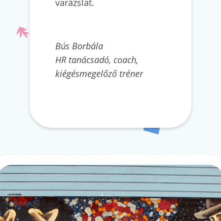
varázslat.
Bús Borbála
HR tanácsadó, coach,
kiégésmegelőző tréner