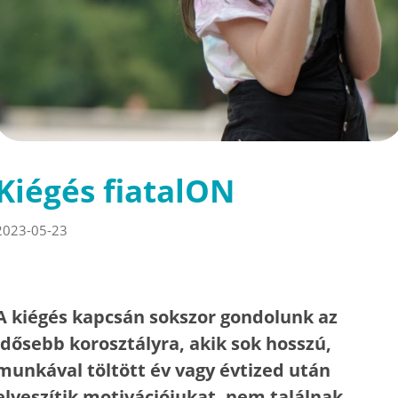
Kiégés fiatalON
2023-05-23
A kiégés kapcsán sokszor gondolunk az
idősebb korosztályra, akik sok hosszú,
munkával töltött év vagy évtized után
elveszítik motivációjukat, nem találnak