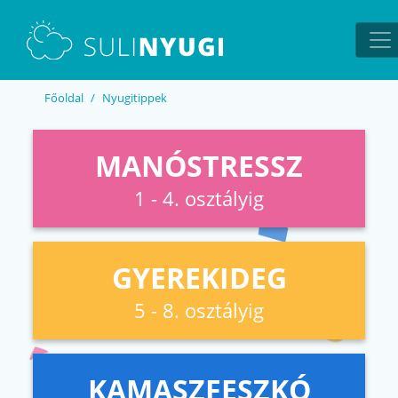
EN
UA
Főoldal
Nyugitippek
MANÓSTRESSZ
1 - 4. osztályig
GYEREKIDEG
5 - 8. osztályig
KAMASZFESZKÓ