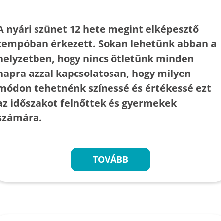
A nyári szünet 12 hete megint elképesztő
tempóban érkezett. Sokan lehetünk abban a
helyzetben, hogy nincs ötletünk minden
napra azzal kapcsolatosan, hogy milyen
módon tehetnénk színessé és értékessé ezt
az időszakot felnőttek és gyermekek
számára.
TOVÁBB