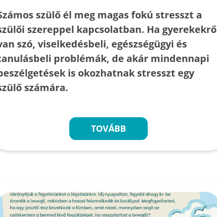
Számos szülő él meg magas fokú stresszt a
szülői szereppel kapcsolatban. Ha gyerekekrő
van szó, viselkedésbeli, egészségügyi és
tanulásbeli problémák, de akár mindennapi
beszélgetések is okozhatnak stresszt egy
szülő számára.
TOVÁBB