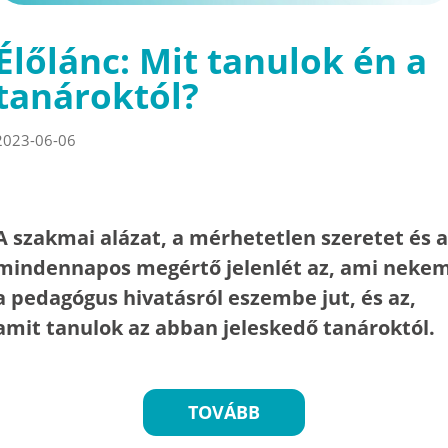
Élőlánc: Mit tanulok én a
tanároktól?
2023-06-06
A szakmai alázat, a mérhetetlen szeretet és a
mindennapos megértő jelenlét az, ami neke
a pedagógus hivatásról eszembe jut, és az,
amit tanulok az abban jeleskedő tanároktól.
TOVÁBB