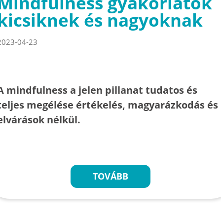
Mindfulness gyakorlatok
kicsiknek és nagyoknak
2023-04-23
A mindfulness a jelen pillanat tudatos és
teljes megélése értékelés, magyarázkodás és
elvárások nélkül.
TOVÁBB