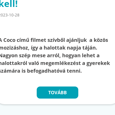
kell!
2023-10-28
A Coco című filmet szívből ajánljuk a közös
mozizáshoz, így a halottak napja táján.
Nagyon szép mese arról, hogyan lehet a
halottakról való megemlékezést a gyerekek
számára is befogadhatóvá tenni.
TOVÁBB