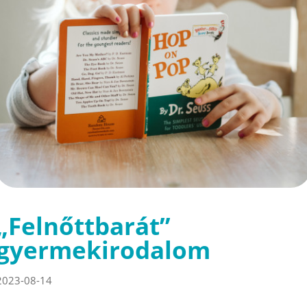
„Felnőttbarát”
gyermekirodalom
2023-08-14