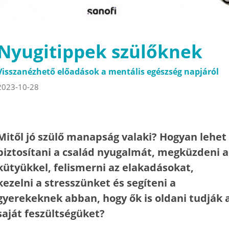
Nyugitippek szülőknek
Visszanézhető előadások a mentális egészség napjáról
2023-10-28
Mitől jó szülő manapság valaki? Hogyan lehet
biztosítani a család nyugalmát, megküzdeni a
kütyükkel, felismerni az elakadásokat,
kezelni a stresszünket és segíteni a
gyerekeknek abban, hogy ők is oldani tudják 
saját feszültségüket?