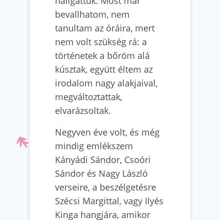
hallgattuk. Most már
bevallhatom, nem
tanultam az óráira, mert
nem volt szükség rá: a
történetek a bőröm alá
kúsztak, együtt éltem az
irodalom nagy alakjaival,
megváltoztattak,
elvarázsoltak.
Negyven éve volt, és még
mindig emlékszem
Kányádi Sándor, Csoóri
Sándor és Nagy László
verseire, a beszélgetésre
Szécsi Margittal, vagy Ilyés
Kinga hangjára, amikor