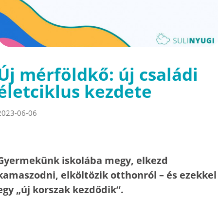
Új mérföldkő: új családi
életciklus kezdete
2023-06-06
Gyermekünk iskolába megy, elkezd
kamaszodni, elköltözik otthonról – és ezekkel
egy „új korszak kezdődik”.