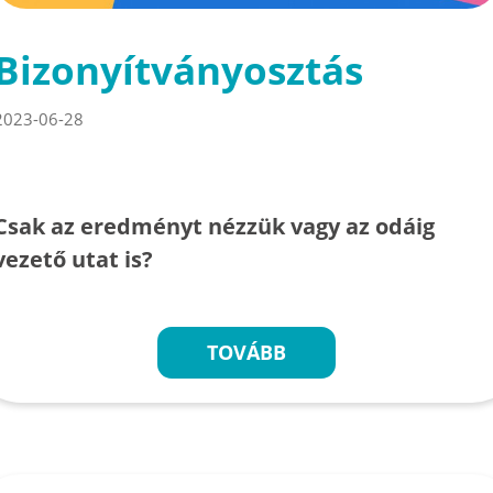
Bizonyítványosztás
2023-06-28
Csak az eredményt nézzük vagy az odáig
vezető utat is?
TOVÁBB