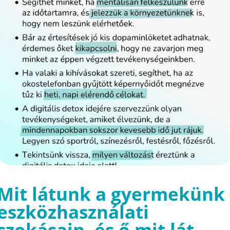
Mit látunk a gyermekünk
eszközhasználati
szokásain, és ő mit lát