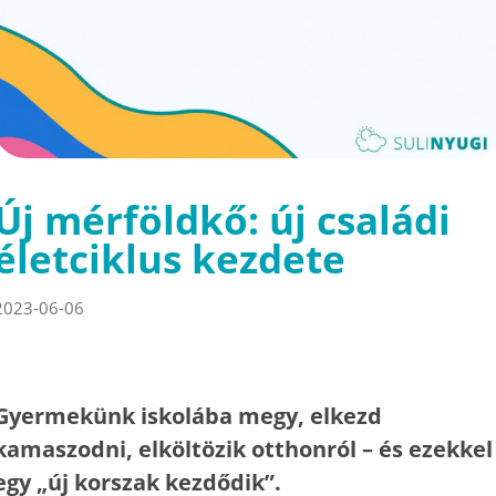
Új mérföldkő: új családi
életciklus kezdete
2023-06-06
Gyermekünk iskolába megy, elkezd
kamaszodni, elköltözik otthonról – és ezekkel
egy „új korszak kezdődik”.