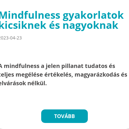
Mindfulness gyakorlatok
kicsiknek és nagyoknak
2023-04-23
A mindfulness a jelen pillanat tudatos és
teljes megélése értékelés, magyarázkodás és
elvárások nélkül.
TOVÁBB