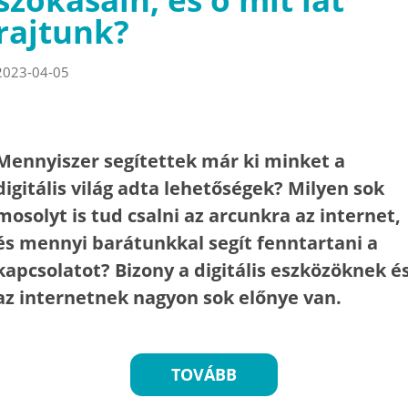
rajtunk?
2023-04-05
Mennyiszer segítettek már ki minket a
digitális világ adta lehetőségek? Milyen sok
mosolyt is tud csalni az arcunkra az internet,
és mennyi barátunkkal segít fenntartani a
kapcsolatot? Bizony a digitális eszközöknek é
az internetnek nagyon sok előnye van.
TOVÁBB