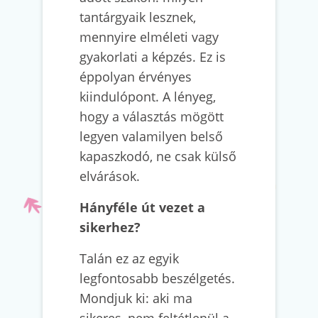
tantárgyaik lesznek,
mennyire elméleti vagy
gyakorlati a képzés. Ez is
éppolyan érvényes
kiindulópont. A lényeg,
hogy a választás mögött
legyen valamilyen belső
kapaszkodó, ne csak külső
elvárások.
Hányféle út vezet a
sikerhez?
Talán ez az egyik
legfontosabb beszélgetés.
Mondjuk ki: aki ma
sikeres, nem feltétlenül a