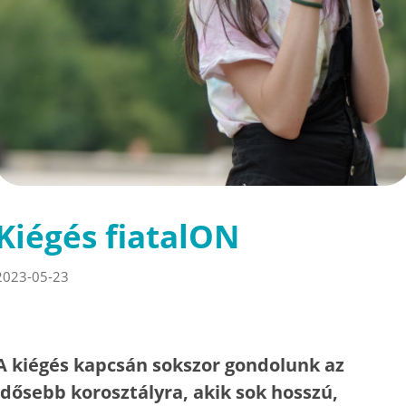
Kiégés fiatalON
2023-05-23
A kiégés kapcsán sokszor gondolunk az
idősebb korosztályra, akik sok hosszú,