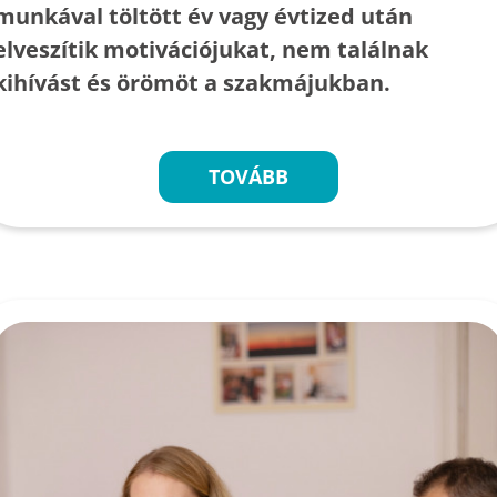
munkával töltött év vagy évtized után
elveszítik motivációjukat, nem találnak
kihívást és örömöt a szakmájukban.
TOVÁBB