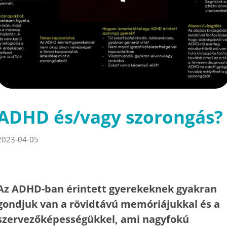
ADHD és/vagy szorongás?
2023-04-05
Az ADHD-ban érintett gyerekeknek gyakran
gondjuk van a rövidtávú memóriájukkal és a
szervezőképességükkel, ami nagyfokú