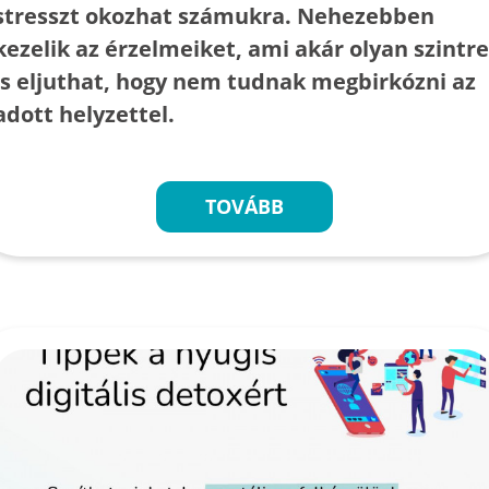
stresszt okozhat számukra. Nehezebben
kezelik az érzelmeiket, ami akár olyan szintre
is eljuthat, hogy nem tudnak megbirkózni az
adott helyzettel.
TOVÁBB