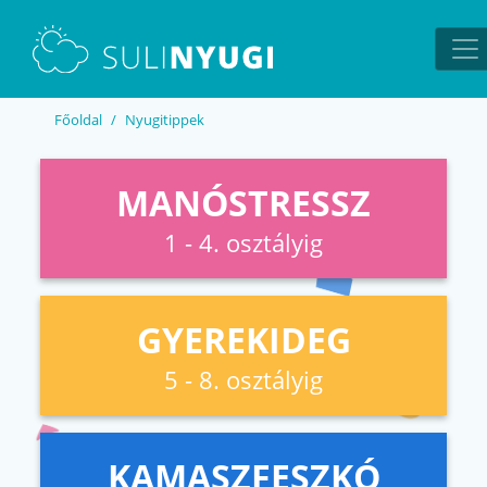
EN
UA
Főoldal
Nyugitippek
MANÓSTRESSZ
1 - 4. osztályig
GYEREKIDEG
5 - 8. osztályig
KAMASZFESZKÓ