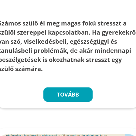
Számos szülő él meg magas fokú stresszt a
szülői szereppel kapcsolatban. Ha gyerekekrő
van szó, viselkedésbeli, egészségügyi és
tanulásbeli problémák, de akár mindennapi
beszélgetések is okozhatnak stresszt egy
szülő számára.
TOVÁBB