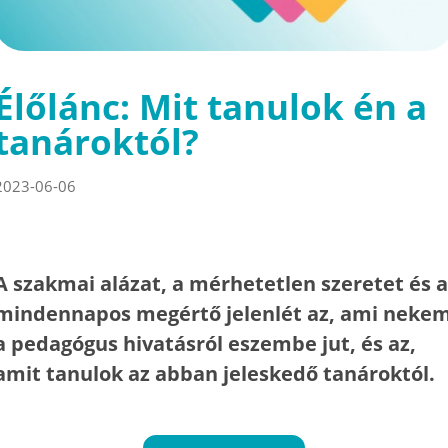
Élőlánc: Mit tanulok én a
tanároktól?
2023-06-06
A szakmai alázat, a mérhetetlen szeretet és a
mindennapos megértő jelenlét az, ami neke
a pedagógus hivatásról eszembe jut, és az,
amit tanulok az abban jeleskedő tanároktól.