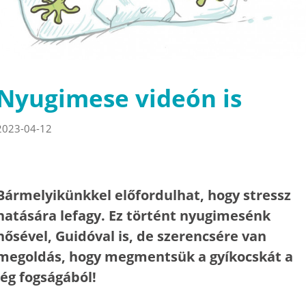
Nyugimese videón is
2023-04-12
Bármelyikünkkel előfordulhat, hogy stressz
hatására lefagy. Ez történt nyugimesénk
hősével, Guidóval is, de szerencsére van
megoldás, hogy megmentsük a gyíkocskát a
jég fogságából!