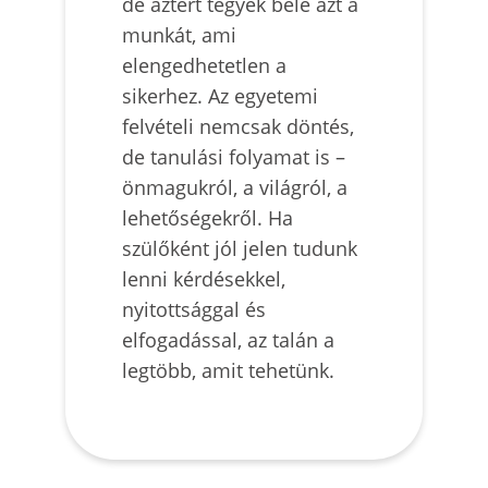
de aztért tegyék bele azt a
munkát, ami
elengedhetetlen a
sikerhez. Az egyetemi
felvételi nemcsak döntés,
de tanulási folyamat is –
önmagukról, a világról, a
lehetőségekről. Ha
szülőként jól jelen tudunk
lenni kérdésekkel,
nyitottsággal és
elfogadással, az talán a
legtöbb, amit tehetünk.