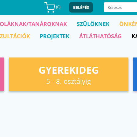
(
0
)
BELÉPÉS
KOLÁKNAK/TANÁROKNAK
SZÜLŐKNEK
ÖNKÉ
ZULTÁCIÓK
PROJEKTEK
ÁTLÁTHATÓSÁG
K
GYEREKIDEG
5 - 8. osztályig