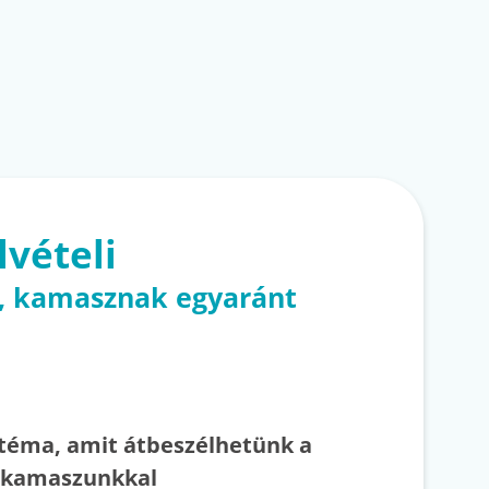
lvételi
k, kamasznak egyaránt
3 téma, amit átbeszélhetünk a
ó kamaszunkkal