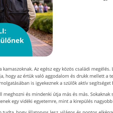
k a kamaszoknak. Az egész egy közös családi megélés
atja, hogy az értük való aggodalom és drukk mellett a 
lgatásában is igyekeznek a szülők aktív segítséget b
ell meghozni és mindenki útja más és más. Sokaknak
enek egy vidéki egyetemre, mint a kirepülés nagyobb
n tudta, hogy állatorvos lesz, világos és pontos elké