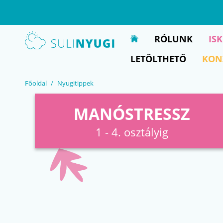
EN
UA
RÓLUNK
IS
LETÖLTHETŐ
KON
Főoldal
Nyugitippek
MANÓSTRESSZ
1 - 4. osztályig