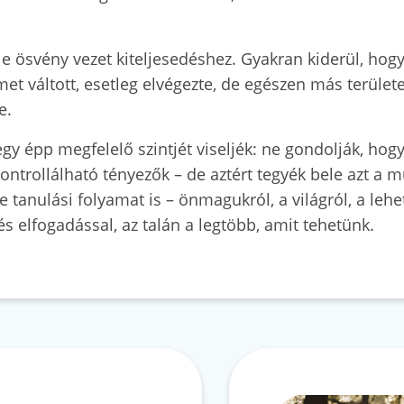
e ösvény vezet kiteljesedéshez. Gyakran kiderül, hogy 
t váltott, esetleg elvégezte, de egészen más terület
re.
egy épp megfelelő szintjét viseljék: ne gondolják, hog
ontrollálható tényezők – de aztért tegyék bele azt a 
 tanulási folyamat is – önmagukról, a világról, a lehe
és elfogadással, az talán a legtöbb, amit tehetünk.