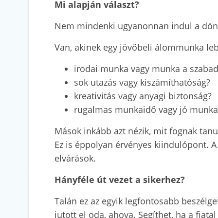
Mi alapján választ?
Nem mindenki ugyanonnan indul a dönté
Van, akinek egy jövőbeli álommunka lebe
irodai munka vagy munka a szaba
sok utazás vagy kiszámíthatóság?
kreativitás vagy anyagi biztonság?
rugalmas munkaidő vagy jó munka
Mások inkább azt nézik, mit fognak tanul
Ez is éppolyan érvényes kiindulópont. A
elvárások.
Hányféle út vezet a sikerhez?
Talán ez az egyik legfontosabb beszélget
jutott el oda, ahova. Segíthet, ha a fiat