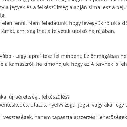
y a jegyek és a felkészültség alapján sima lesz a beju
ig.
jelen lenni. Nem feladatunk, hogy levegyük róluk a dö
mát, ami segíthet a felvételi utolsó hajrájában.
tovább - „egy lapra” tesz fel mindent. Ez önmagában n
le a kamaszról, ha kimondjuk, hogy az A tervnek is leh
ka, újraérettségi, felkészülés?
énteskedés, utazás, nyelvvizsga, jogsi, vagy akár egy
ül veszteségek, hanem tapasztalatszerzési lehetősége