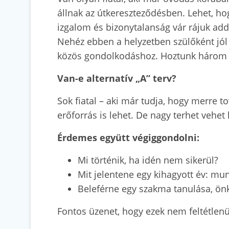
állnak az útkereszteződésben. Lehet, hog
izgalom és bizonytalanság vár rájuk add
Nehéz ebben a helyzetben szülőként jól 
közös gondolkodáshoz. Hoztunk három té
Van-e alternatív „A” terv?
Sok fiatal – aki már tudja, hogy merre 
erőforrás is lehet. De nagy terhet vehet 
Érdemes együtt végiggondolni:
Mi történik, ha idén nem sikerül?
Mit jelentene egy kihagyott év: mun
Beleférne egy szakma tanulása, önk
Fontos üzenet, hogy ezek nem feltétlen