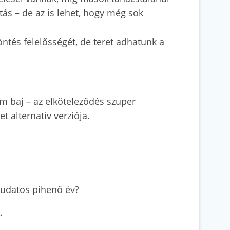
tás – de az is lehet, hogy még sok
ntés felelősségét, de teret adhatunk a
em baj – az elköteleződés szuper
et alternatív verziója.
 tudatos pihenő év?
k.