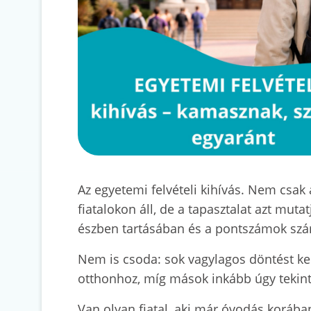
Az egyetemi felvételi kihívás. Nem csa
fiatalokon áll, de a tapasztalat azt mut
észben tartásában és a pontszámok számo
Nem is csoda: sok vagylagos döntést k
otthonhoz, míg mások inkább úgy tekint
Van olyan fiatal, aki már óvodás korába