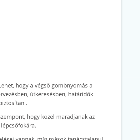
. Lehet, hogy a végső gombnyomás a
tervezésben, útkeresésben, határidők
iztosítani.
 szempont, hogy közel maradjanak az
 lépcsőfokára.
pzelései vannak, míg mások tanácstalanul