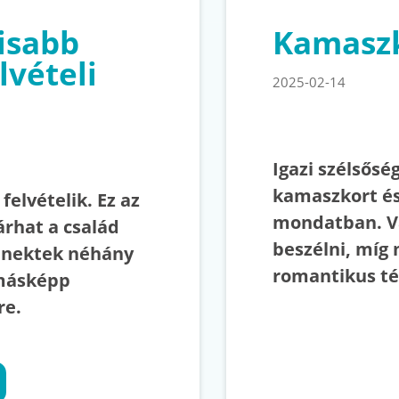
isabb
Kamaszk
lvételi
2025-02-14
Igazi szélsősé
kamaszkort és
elvételik. Ez az
mondatban. Van
árhat a család
beszélni, míg 
 nektek néhány
romantikus té
 másképp
re.