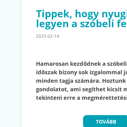
Tippek, hogy nyug
legyen a szóbeli fe
2025-02-14
Hamarosan kezdődnek a szóbeli f
időszak bizony sok izgalommal j
minden tagja számára. Hoztunk
gondolatot, ami segíthet kicsit
tekinteni erre a megmérettetés
TOVÁBB