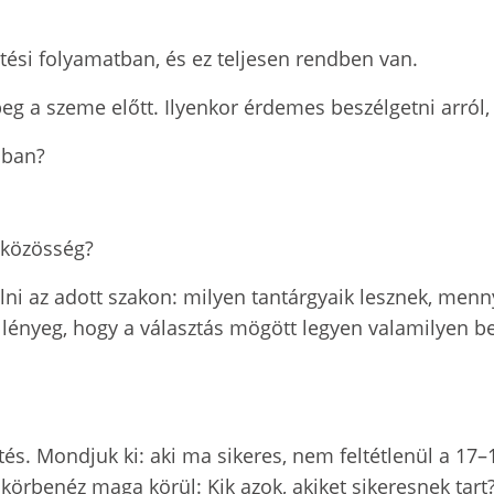
si folyamatban, és ez teljesen rendben van.
g a szeme előtt. Ilyenkor érdemes beszélgetni arról, m
dban?
közösség?
ni az adott szakon: milyen tantárgyaik lesznek, menny
 lényeg, hogy a választás mögött legyen valamilyen b
és. Mondjuk ki: aki ma sikeres, nem feltétlenül a 17–1
al körbenéz maga körül: Kik azok, akiket sikeresnek tar