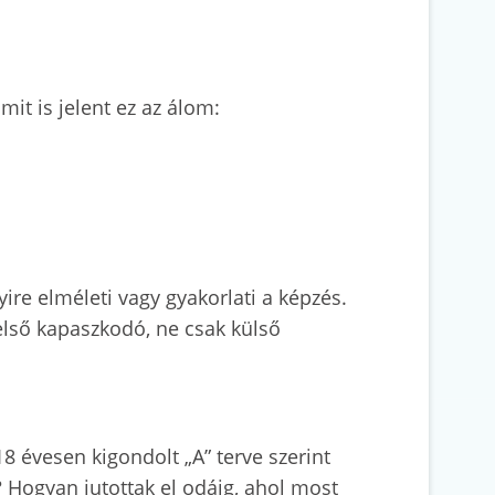
it is jelent ez az álom:
ire elméleti vagy gyakorlati a képzés.
első kapaszkodó, ne csak külső
8 évesen kigondolt „A” terve szerint
t? Hogyan jutottak el odáig, ahol most