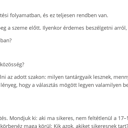
si folyamatban, és ez teljesen rendben van.
g a szeme előtt. Ilyenkor érdemes beszélgetni arról, m
dban?
közösség?
ni az adott szakon: milyen tantárgyaik lesznek, menny
 lényeg, hogy a választás mögött legyen valamilyen b
és. Mondjuk ki: aki ma sikeres, nem feltétlenül a 17–1
al körbenéz maga körül: Kik azok, akiket sikeresnek tar