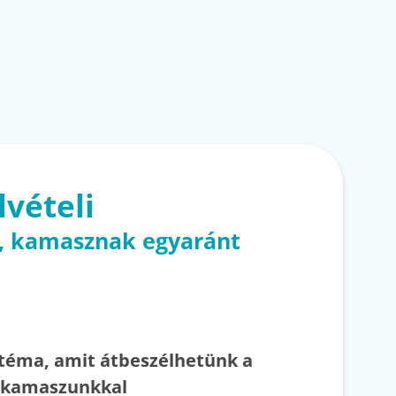
lvételi
k, kamasznak egyaránt
3 téma, amit átbeszélhetünk a
ó kamaszunkkal