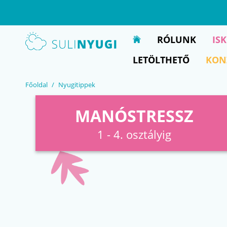
EN
UA
RÓLUNK
IS
LETÖLTHETŐ
KON
Főoldal
Nyugitippek
MANÓSTRESSZ
1 - 4. osztályig