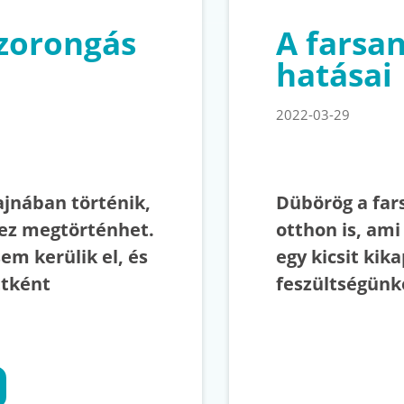
zorongás
A farsa
hatásai
2022-03-29
ajnában történik,
Dübörög a far
y ez megtörténhet.
otthon is, ami
em kerülik el, és
egy kicsit kik
ttként
feszültségünk