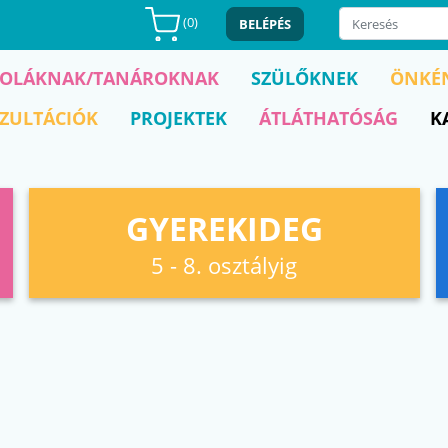
(
0
)
BELÉPÉS
KOLÁKNAK/TANÁROKNAK
SZÜLŐKNEK
ÖNKÉ
ZULTÁCIÓK
PROJEKTEK
ÁTLÁTHATÓSÁG
K
GYEREKIDEG
5 - 8. osztályig