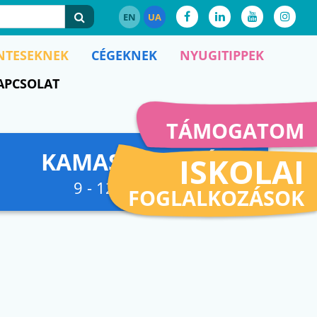
EN
UA
NTESEKNEK
CÉGEKNEK
NYUGITIPPEK
APCSOLAT
TÁMOGATOM
KAMASZFESZKÓ
ISKOLAI
9 - 12. osztályig
FOGLALKOZÁSOK