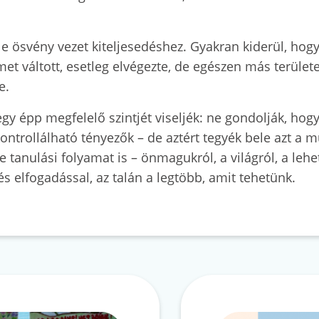
e ösvény vezet kiteljesedéshez. Gyakran kiderül, hogy 
t váltott, esetleg elvégezte, de egészen más terület
re.
egy épp megfelelő szintjét viseljék: ne gondolják, hog
ontrollálható tényezők – de aztért tegyék bele azt a 
 tanulási folyamat is – önmagukról, a világról, a lehe
és elfogadással, az talán a legtöbb, amit tehetünk.