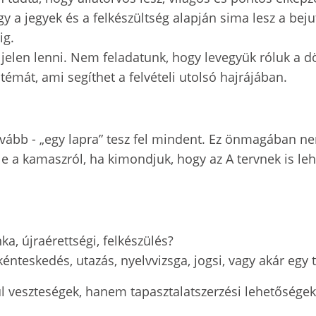
y a jegyek és a felkészültség alapján sima lesz a beju
ig.
jelen lenni. Nem feladatunk, hogy levegyük róluk a dö
mát, ami segíthet a felvételi utolsó hajrájában.
tovább - „egy lapra” tesz fel mindent. Ez önmagában n
le a kamaszról, ha kimondjuk, hogy az A tervnek is leh
ka, újraérettségi, felkészülés?
énteskedés, utazás, nyelvvizsga, jogsi, vagy akár egy
ül veszteségek, hanem tapasztalatszerzési lehetősége