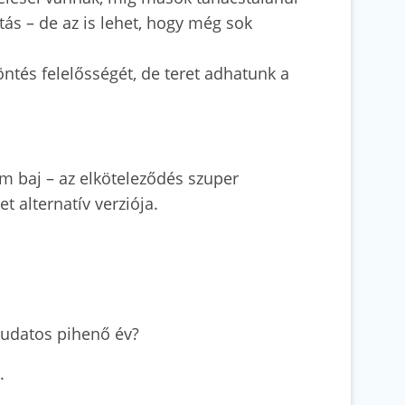
tás – de az is lehet, hogy még sok
ntés felelősségét, de teret adhatunk a
em baj – az elköteleződés szuper
et alternatív verziója.
 tudatos pihenő év?
k.