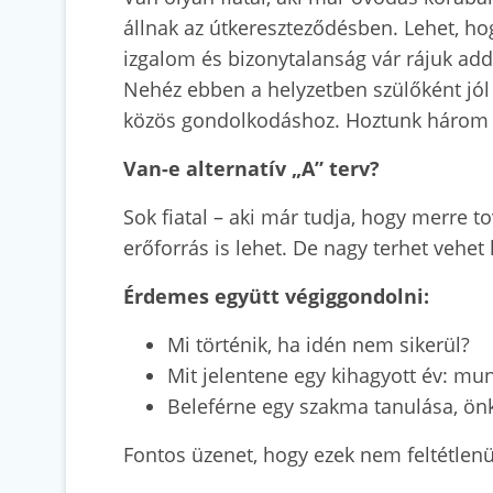
állnak az útkereszteződésben. Lehet, hog
izgalom és bizonytalanság vár rájuk add
Nehéz ebben a helyzetben szülőként jól 
közös gondolkodáshoz. Hoztunk három té
Van-e alternatív „A” terv?
Sok fiatal – aki már tudja, hogy merre 
erőforrás is lehet. De nagy terhet vehet 
Érdemes együtt végiggondolni:
Mi történik, ha idén nem sikerül?
Mit jelentene egy kihagyott év: mun
Beleférne egy szakma tanulása, önk
Fontos üzenet, hogy ezek nem feltétlen