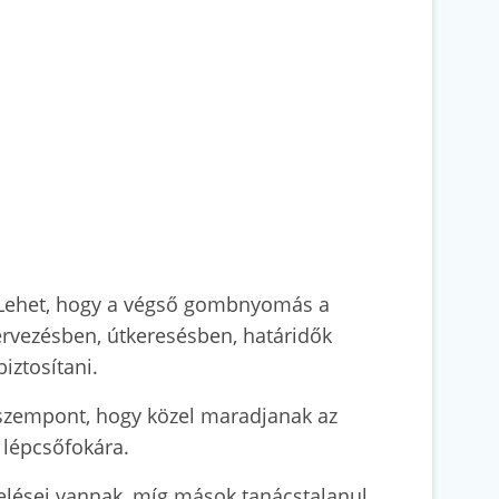
. Lehet, hogy a végső gombnyomás a
tervezésben, útkeresésben, határidők
iztosítani.
 szempont, hogy közel maradjanak az
 lépcsőfokára.
pzelései vannak, míg mások tanácstalanul