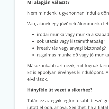
Mi alapján választ?
Nem mindenki ugyanonnan indul a dönté
Van, akinek egy jövőbeli álommunka lebe
irodai munka vagy munka a szaba
sok utazás vagy kiszámíthatóság?
kreativitás vagy anyagi biztonság?
rugalmas munkaidő vagy jó munka
Mások inkább azt nézik, mit fognak tanul
Ez is éppolyan érvényes kiindulópont. A
elvárások.
Hányféle út vezet a sikerhez?
Talán ez az egyik legfontosabb beszélget
jutott el oda, ahova. Segíthet, ha a fiat