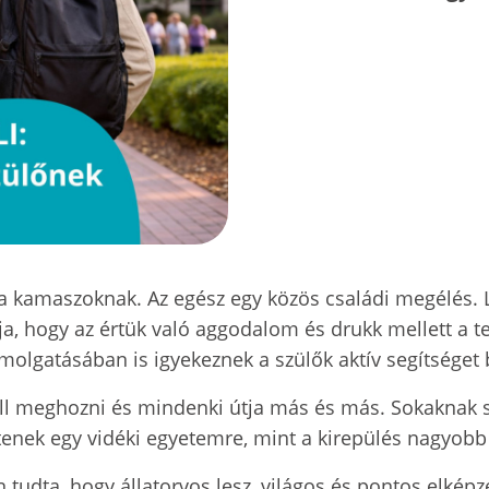
k a kamaszoknak. Az egész egy közös családi megélés
atja, hogy az értük való aggodalom és drukk mellett a 
lgatásában is igyekeznek a szülők aktív segítséget b
ell meghozni és mindenki útja más és más. Sokaknak
enek egy vidéki egyetemre, mint a kirepülés nagyobb
n tudta, hogy állatorvos lesz, világos és pontos elké