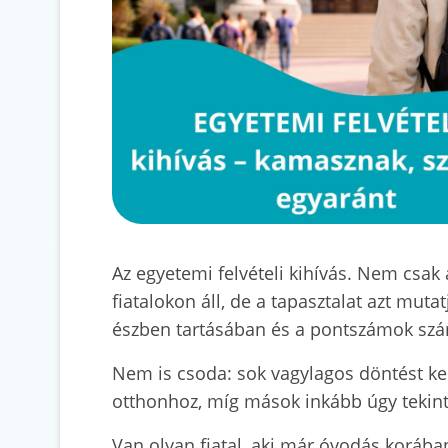
Az egyetemi felvételi kihívás. Nem csa
fiatalokon áll, de a tapasztalat azt mut
észben tartásában és a pontszámok számo
Nem is csoda: sok vagylagos döntést k
otthonhoz, míg mások inkább úgy tekint
Van olyan fiatal, aki már óvodás korába