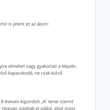
it is jelent ez az álom:
ire elméleti vagy gyakorlati a képzés.
első kapaszkodó, ne csak külső
8 évesen kigondolt „A” terve szerint
t? Hogyan jutottak el odáig, ahol most