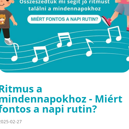
Ritmus a
mindennapokhoz - Miért
fontos a napi rutin?
2025-02-27