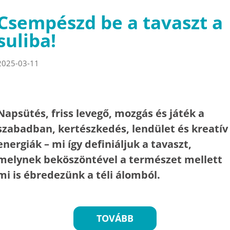
Csempészd be a tavaszt a
suliba!
2025-03-11
Napsütés, friss levegő, mozgás és játék a
szabadban, kertészkedés, lendület és kreatív
energiák – mi így definiáljuk a tavaszt,
melynek beköszöntével a természet mellett
mi is ébredezünk a téli álomból.
TOVÁBB