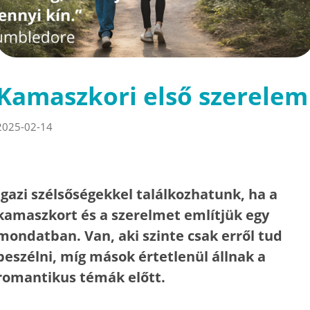
Kamaszkori első szerelem
2025-02-14
Igazi szélsőségekkel találkozhatunk, ha a
kamaszkort és a szerelmet említjük egy
mondatban. Van, aki szinte csak erről tud
beszélni, míg mások értetlenül állnak a
romantikus témák előtt.