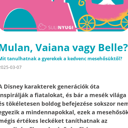
Mulan, Vaiana vagy Belle?
Mit tanulhatnak a gyerekek a kedvenc mesehősüktől?
2025-03-07
A Disney karakterek generációk óta
inspirálják a fiatalokat, és bár a mesék világa
és tökéletesen boldog befejezése sokszor ne
egyezik a mindennapokkal, ezek a mesehősö
mégis értékes leckéket taníthatnak az