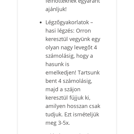
felnőtteknek egyaránt
ajánljuk!
Légzőgyakorlatok –
hasi légzés: Orron
keresztül vegyünk egy
olyan nagy levegőt 4
számolásig, hogy a
hasunk is
emelkedjen! Tartsunk
bent 4 számolásig,
majd a szájon
keresztül fújjuk ki,
amilyen hosszan csak
tudjuk. Ezt ismételjük
meg 3-5x.