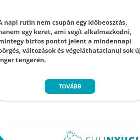
A napi rutin nem csupán egy időbeosztás,
hanem egy keret, ami segít alkalmazkodni,
mintegy biztos pontot jelent a mindennapi
pörgés, változások és végeláthatatlanul sok ú
inger tengerén.
TOVÁBB