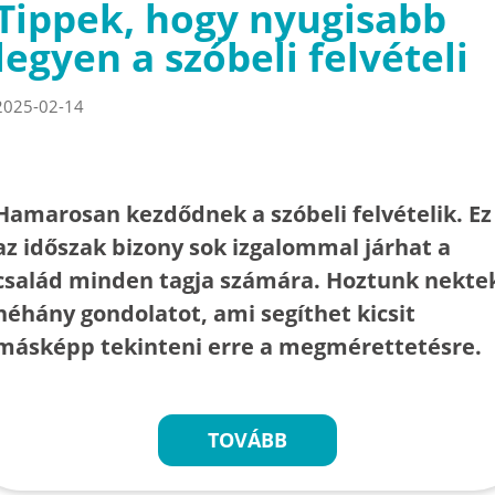
Tippek, hogy nyugisabb
legyen a szóbeli felvételi
2025-02-14
Hamarosan kezdődnek a szóbeli felvételik. Ez
az időszak bizony sok izgalommal járhat a
család minden tagja számára. Hoztunk nekte
néhány gondolatot, ami segíthet kicsit
másképp tekinteni erre a megmérettetésre.
TOVÁBB