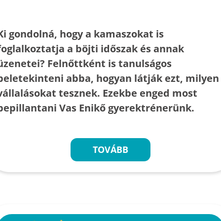
Ki gondolná, hogy a kamaszokat is
foglalkoztatja a böjti időszak és annak
üzenetei? Felnőttként is tanulságos
beletekinteni abba, hogyan látják ezt, milyen
vállalásokat tesznek. Ezekbe enged most
bepillantani Vas Enikő gyerektrénerünk.
TOVÁBB