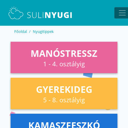
EN
UA
Főoldal
Nyugitippek
MANÓSTRESSZ
1 - 4. osztályig
GYEREKIDEG
5 - 8. osztályig
KAMASZFESZKÓ