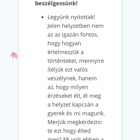
beszélgessünk!
Legyünk nyitottak!
Jelen helyzetben nem
az az igazán fontos,
hogy hogyan
értelmezzük a
történteket, mennyire
ítéljük ezt valós
veszélynek, hanem
az, hogy milyen
érzéseket élt, él meg
a helyzet kapcsán a
gyerek és mi magunk.
Merjük megkérdezni:
te ezt hogy élted
meg? Mi volt ebben a