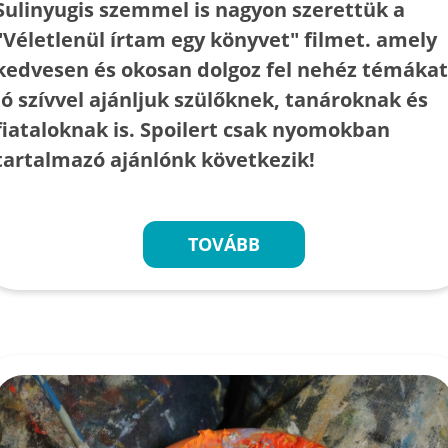
Sulinyugis szemmel is nagyon szerettük a
"Véletlenül írtam egy könyvet" filmet. amely
kedvesen és okosan dolgoz fel nehéz témákat
Jó szívvel ajánljuk szülőknek, tanároknak és
fiataloknak is. Spoilert csak nyomokban
tartalmazó ajánlónk következik!
TOVÁBB