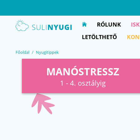
EN
UA
RÓLUNK
IS
LETÖLTHETŐ
KON
Főoldal
Nyugitippek
MANÓSTRESSZ
1 - 4. osztályig