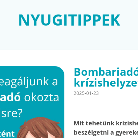
NYUGITIPPEK
Bombariadó
krízishelyz
2025-01-23
Mit tehetünk krízis
beszélgetni a gyerek