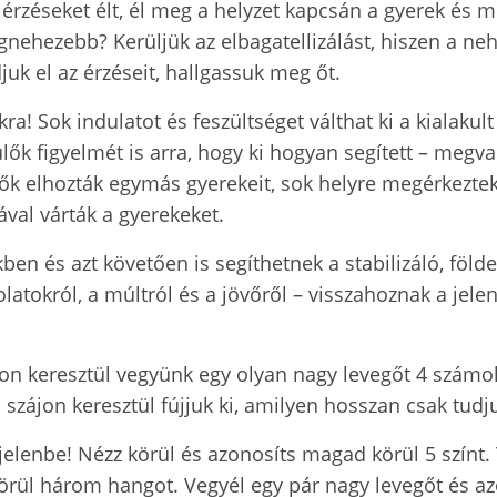
érzéseket élt, él meg a helyzet kapcsán a gyerek és 
gnehezebb? Kerüljük az elbagatellizálást, hiszen a ne
djuk el az érzéseit, hallgassuk meg őt.
ra! Sok indulatot és feszültséget válthat ki a kialakul
lők figyelmét is arra, hogy ki hogyan segített – megva
ülők elhozták egymás gyerekeit, sok helyre megérkez
eával várták a gyerekeket.
en és azt követően is segíthetnek a stabilizáló, földe
latokról, a múltról és a jövőről – visszahoznak a jel
ron keresztül vegyünk egy olyan nagy levegőt 4 számo
szájon keresztül fújjuk ki, amilyen hosszan csak tudj
jelenbe! Nézz körül és azonosíts magad körül 5 színt. 
örül három hangot. Vegyél egy pár nagy levegőt és azon