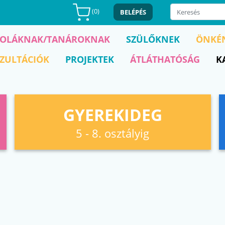
(
0
)
BELÉPÉS
KOLÁKNAK/TANÁROKNAK
SZÜLŐKNEK
ÖNKÉ
ZULTÁCIÓK
PROJEKTEK
ÁTLÁTHATÓSÁG
K
GYEREKIDEG
5 - 8. osztályig