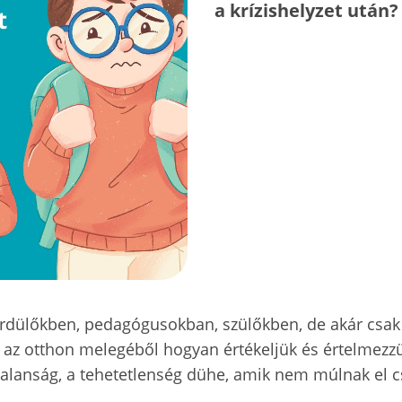
a krízishelyzet után?
dülőkben, pedagógusokban, szülőkben, de akár csak a
, az otthon melegéből hogyan értékeljük és értelmezzük
nytalanság, a tehetetlenség dühe, amik nem múlnak el