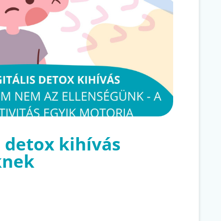
s detox kihívás
knek