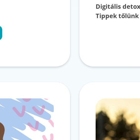
Digitális deto
Tippek tőlün