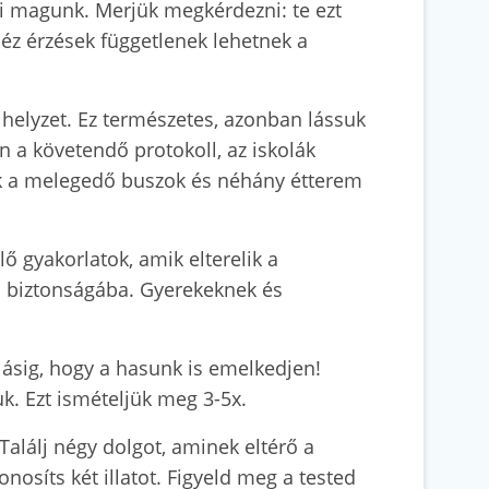
mi magunk. Merjük megkérdezni: te ezt
héz érzések függetlenek lehetnek a
t helyzet. Ez természetes, azonban lássuk
n a követendő protokoll, az iskolák
tek a melegedő buszok és néhány étterem
lő gyakorlatok, amik elterelik a
en biztonságába. Gyerekeknek és
lásig, hogy a hasunk is emelkedjen!
uk. Ezt ismételjük meg 3-5x.
Találj négy dolgot, aminek eltérő a
osíts két illatot. Figyeld meg a tested