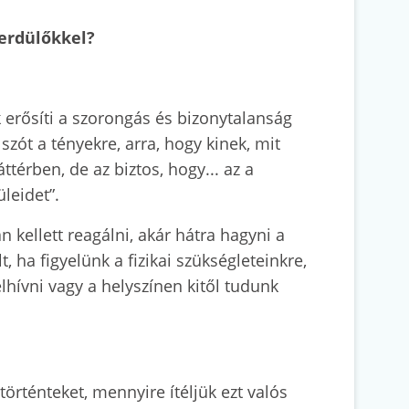
serdülőkkel?
 erősíti a szorongás és bizonytalanság
szót a tényekre, arra, hogy kinek, mit
ttérben, de az biztos, hogy... az a
üleidet”.
n kellett reagálni, akár hátra hagyni a
 ha figyelünk a fizikai szükségleteinkre,
felhívni vagy a helyszínen kitől tudunk
örténteket, mennyire ítéljük ezt valós