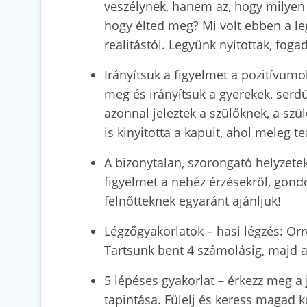
veszélynek, hanem az, hogy milyen 
hogy élted meg? Mi volt ebben a le
realitástól. Legyünk nyitottak, foga
Irányítsuk a figyelmet a pozitívumok
meg és irányítsuk a gyerekek, serdü
azonnal jeleztek a szülőknek, a sz
is kinyitotta a kapuit, ahol meleg t
A bizonytalan, szorongató helyzetekb
figyelmet a nehéz érzésekről, gondo
felnőtteknek egyaránt ajánljuk!
Légzőgyakorlatok – hasi légzés: Or
Tartsunk bent 4 számolásig, majd a 
5 lépéses gyakorlat – érkezz meg a 
tapintása. Fülelj és keress magad k