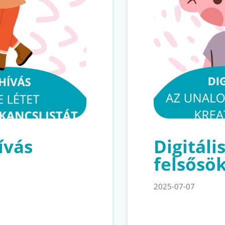
ívás
Digitáli
felsősö
2025-07-07