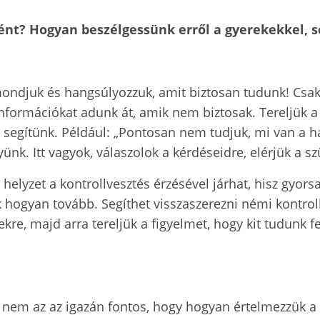
ént? Hogyan beszélgessünk erről a gyerekekkel, 
 mondjuk és hangsúlyozzuk, amit biztosan tudunk! Csak
információkat adunk át, amik nem biztosak. Tereljük a 
, segítünk. Például: „Pontosan nem tudjuk, mi van a há
k. Itt vagyok, válaszolok a kérdéseidre, elérjük a sz
 helyzet a kontrollvesztés érzésével járhat, hisz gyorsa
hogyan tovább. Segíthet visszaszerezni némi kontrollt,
etekre, majd arra tereljük a figyelmet, hogy kit tudunk 
 nem az az igazán fontos, hogy hogyan értelmezzük a t