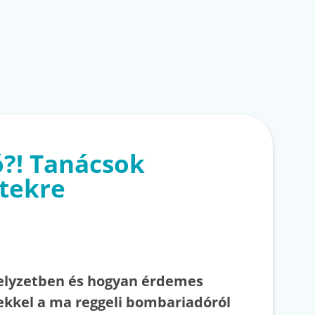
?! Tanácsok
etekre
helyzetben és hogyan érdemes
ekkel a ma reggeli bombariadóról