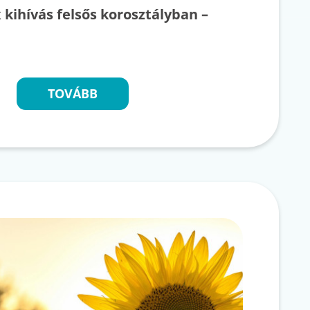
x kihívás felsős korosztályban –
k
TOVÁBB