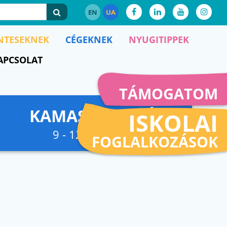
EN
UA
NTESEKNEK
CÉGEKNEK
NYUGITIPPEK
APCSOLAT
TÁMOGATOM
KAMASZFESZKÓ
ISKOLAI
9 - 12. osztályig
FOGLALKOZÁSOK