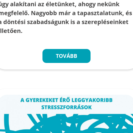
úgy alakítani az életünket, ahogy nekünk
megfelelő. Nagyobb már a tapasztalatunk, és
a döntési szabadságunk is a szerepléseinket
illetően.
TOVÁBB