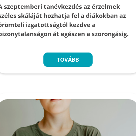
A szeptemberi tanévkezdés az érzelmek
széles skáláját hozhatja fel a diákokban az
örömteli izgatottságtól kezdve a
bizonytalanságon át egészen a szorongásig.
TOVÁBB