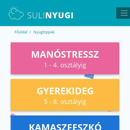
EN
UA
Főoldal
Nyugitippek
MANÓSTRESSZ
1 - 4. osztályig
GYEREKIDEG
5 - 8. osztályig
KAMASZFESZKÓ