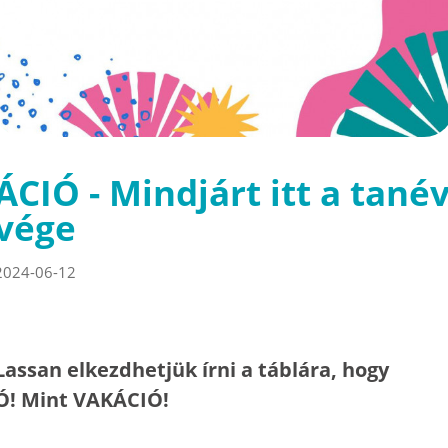
ÁCIÓ - Mindjárt itt a tané
vége
2024-06-12
Lassan elkezdhetjük írni a táblára, hogy
Ó! Mint VAKÁCIÓ!