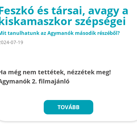
Feszkó és társai, avagy a
kiskamaszkor szépségei
Mit tanulhatunk az Agymanók második részéből?
2024-07-19
Ha még nem tettétek, nézzétek meg!
Agymanók 2. filmajánló
TOVÁBB