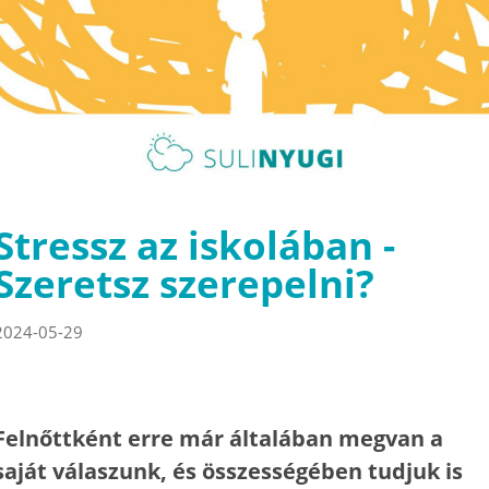
Stressz az iskolában -
Szeretsz szerepelni?
2024-05-29
Felnőttként erre már általában megvan a
saját válaszunk, és összességében tudjuk is