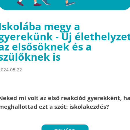
Iskolába megy a
gyerekünk - Új élethelyze
az elsősöknek és a
szülőknek is
2024-08-22
Neked mi volt az első reakciód gyerekként, h
meghallottad ezt a szót: iskolakezdés?