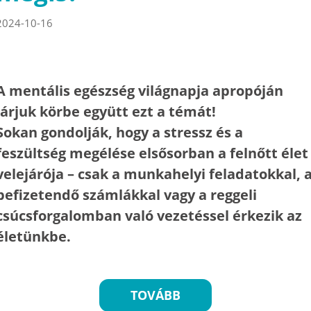
2024-10-16
A mentális egészség világnapja apropóján
járjuk körbe együtt ezt a témát!
Sokan gondolják, hogy a stressz és a
feszültség megélése elsősorban a felnőtt élet
velejárója – csak a munkahelyi feladatokkal, 
befizetendő számlákkal vagy a reggeli
csúcsforgalomban való vezetéssel érkezik az
életünkbe.
TOVÁBB