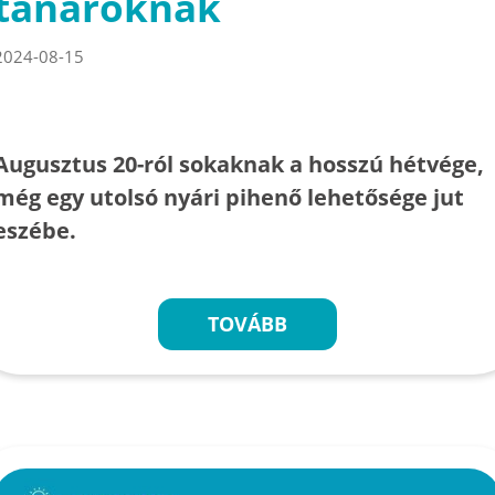
tanároknak
2024-08-15
Augusztus 20-ról sokaknak a hosszú hétvége,
még egy utolsó nyári pihenő lehetősége jut
eszébe.
TOVÁBB