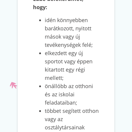
hogy:
idén könnyebben
barátkozott, nyitott
mások vagy új
tevékenységek felé;
elkezdett egy új
sportot vagy éppen
kitartott egy régi
mellett;
önállóbb az otthoni
és az iskolai
feladataiban;
többet segített otthon
vagy az
osztálytársainak