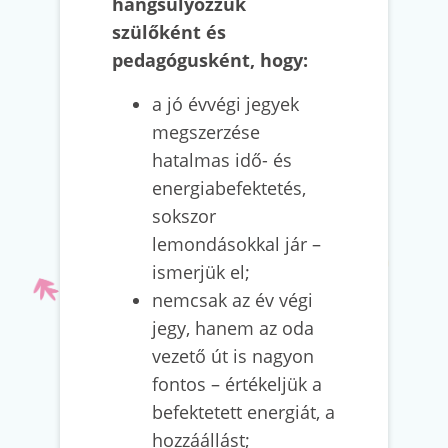
hangsúlyozzuk
szülőként és
pedagógusként, hogy:
a jó évvégi jegyek
megszerzése
hatalmas idő- és
energiabefektetés,
sokszor
lemondásokkal jár –
ismerjük el;
nemcsak az év végi
jegy, hanem az oda
vezető út is nagyon
fontos – értékeljük a
befektetett energiát, a
hozzáállást;