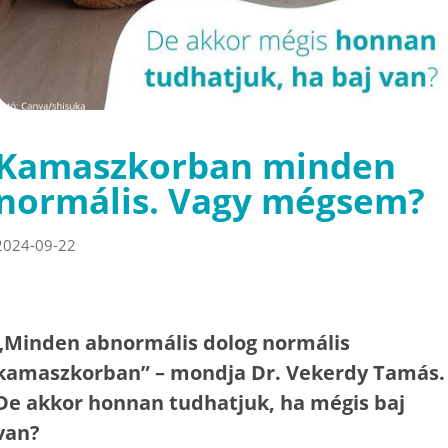
Kamaszkorban minden
normális. Vagy mégsem?
2024-09-22
„Minden abnormális dolog normális
kamaszkorban” – mondja Dr. Vekerdy Tamás.
De akkor honnan tudhatjuk, ha mégis baj
van?