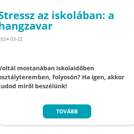
Stressz az iskolában: a
hangzavar
2024-03-22
Voltál mostanában iskolaidőben
osztályteremben, folyosón? Ha igen, akkor
tudod miről beszélünk!
TOVÁBB