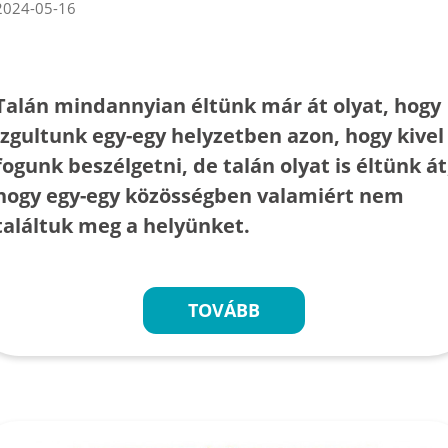
2024-05-16
Talán mindannyian éltünk már át olyat, hogy
izgultunk egy-egy helyzetben azon, hogy kivel
fogunk beszélgetni, de talán olyat is éltünk át
hogy egy-egy közösségben valamiért nem
találtuk meg a helyünket.
TOVÁBB