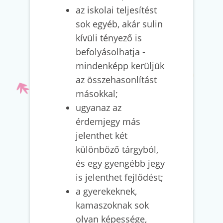
az iskolai teljesítést
sok egyéb, akár sulin
kívüli tényező is
befolyásolhatja -
mindenképp kerüljük
az összehasonlítást
másokkal;
ugyanaz az
érdemjegy más
jelenthet két
különböző tárgyból,
és egy gyengébb jegy
is jelenthet fejlődést;
a gyerekeknek,
kamaszoknak sok
olyan képessége,