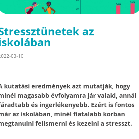
Stressztünetek az
iskolában
2022-03-10
A kutatási eredmények azt mutatják, hogy
minél magasabb évfolyamra jár valaki, annál
fáradtabb és ingerlékenyebb. Ezért is fontos
már az iskolában, minél fiatalabb korban
megtanulni felismerni és kezelni a stresszt.