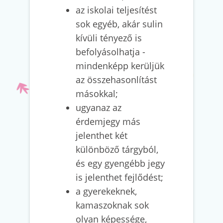
az iskolai teljesítést
sok egyéb, akár sulin
kívüli tényező is
befolyásolhatja -
mindenképp kerüljük
az összehasonlítást
másokkal;
ugyanaz az
érdemjegy más
jelenthet két
különböző tárgyból,
és egy gyengébb jegy
is jelenthet fejlődést;
a gyerekeknek,
kamaszoknak sok
olyan képessége,