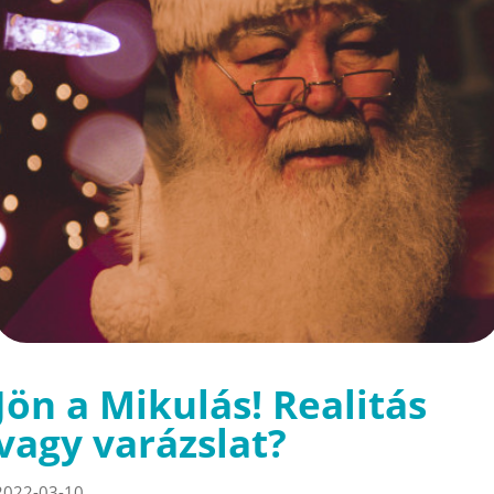
Jön a Mikulás! Realitás
vagy varázslat?
2022-03-10