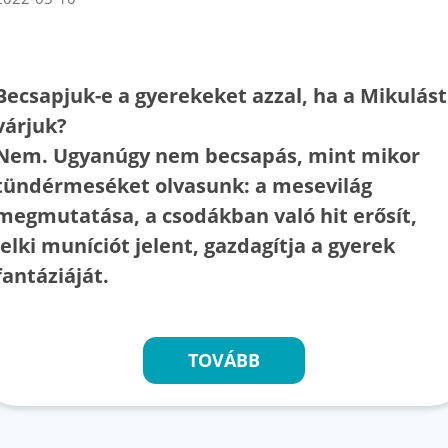
Becsapjuk-e a gyerekeket azzal, ha a Mikulást
várjuk?
Nem. Ugyanúgy nem becsapás, mint mikor
tündérmeséket olvasunk: a mesevilág
megmutatása, a csodákban való hit erősít,
lelki muníciót jelent, gazdagítja a gyerek
fantáziáját.
TOVÁBB