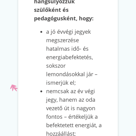
hangsúlyozzuk
szülőként és
pedagógusként, hogy:
a jó évvégi jegyek
megszerzése
hatalmas idő- és
energiabefektetés,
sokszor
lemondásokkal jár –
ismerjük el;
nemcsak az év végi
jegy, hanem az oda
vezető út is nagyon
fontos – értékeljük a
befektetett energiát, a
hozzáállást;