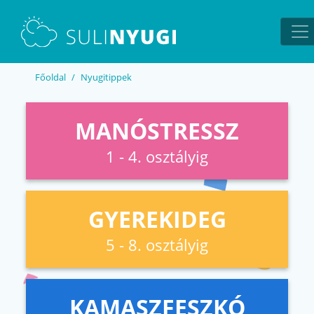
EN
UA
Főoldal
Nyugitippek
MANÓSTRESSZ
1 - 4. osztályig
GYEREKIDEG
5 - 8. osztályig
KAMASZFESZKÓ