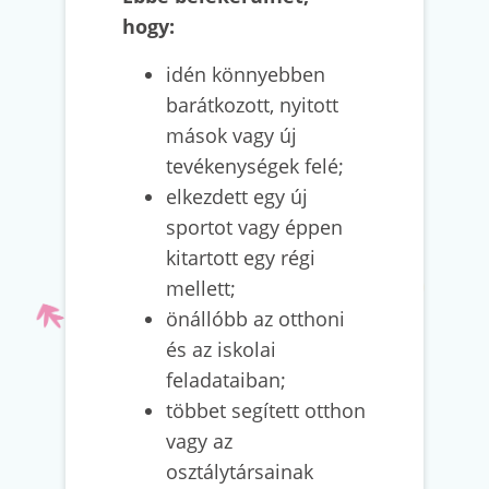
hogy:
idén könnyebben
barátkozott, nyitott
mások vagy új
tevékenységek felé;
elkezdett egy új
sportot vagy éppen
kitartott egy régi
mellett;
önállóbb az otthoni
és az iskolai
feladataiban;
többet segített otthon
vagy az
osztálytársainak