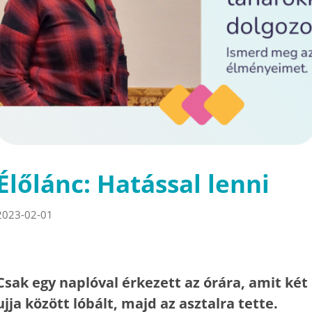
Élőlánc: Hatással lenni
2023-02-01
Csak egy naplóval érkezett az órára, amit két
ujja között lóbált, majd az asztalra tette.