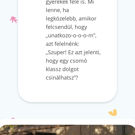
gyerekek felé is. Mi
lenne, ha
legközelebb, amikor
felcsendül, hogy
„unatkozo-o-o-o-m”,
azt felelnénk:
„Szuper! Ez azt jelenti,
hogy egy csomó
klassz dolgot
csinálhatsz”?