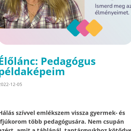
Élőlánc: Pedagógus
példaképeim
2022-12-05
Hálás szívvel emlékszem vissza gyermek- és
ifjúkorom több pedagógusára. Nem csupán
azért, amit a táblánál, tantárgyukhoz kötődv