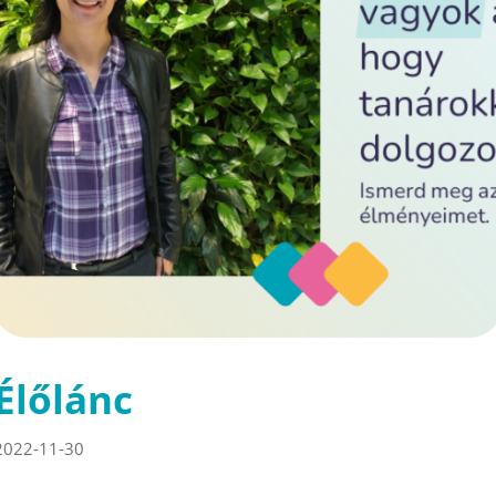
Élőlánc
2022-11-30