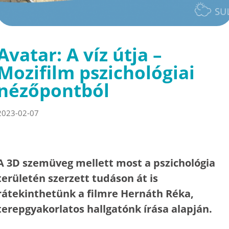
Avatar: A víz útja –
Mozifilm pszichológiai
nézőpontból
2023-02-07
A 3D szemüveg mellett most a pszichológia
területén szerzett tudáson át is
rátekinthetünk a filmre Hernáth Réka,
terepgyakorlatos hallgatónk írása alapján.