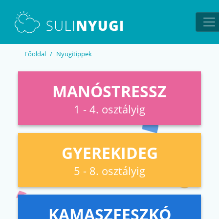
EN
UA
Főoldal
Nyugitippek
MANÓSTRESSZ
1 - 4. osztályig
GYEREKIDEG
5 - 8. osztályig
KAMASZFESZKÓ