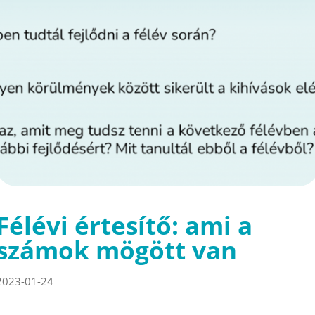
Félévi értesítő: ami a
számok mögött van
2023-01-24