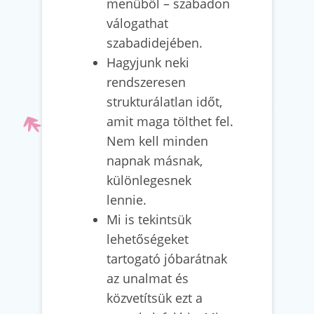
menüből – szabadon
válogathat
szabadidejében.
Hagyjunk neki
rendszeresen
strukturálatlan időt,
amit maga tölthet fel.
Nem kell minden
napnak másnak,
különlegesnek
lennie.
Mi is tekintsük
lehetőségeket
tartogató jóbarátnak
az unalmat és
közvetítsük ezt a