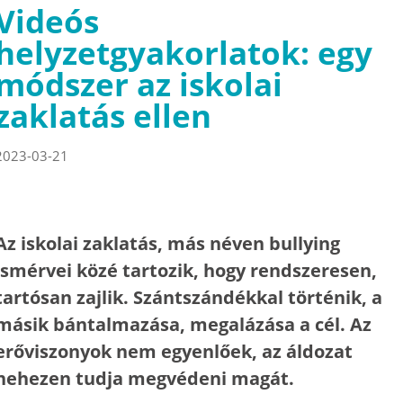
Videós
helyzetgyakorlatok: egy
módszer az iskolai
zaklatás ellen
2023-03-21
Az iskolai zaklatás, más néven bullying
ismérvei közé tartozik, hogy rendszeresen,
tartósan zajlik. Szántszándékkal történik, a
másik bántalmazása, megalázása a cél. Az
erőviszonyok nem egyenlőek, az áldozat
nehezen tudja megvédeni magát.