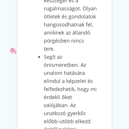
készséget és a
rugalmasságot. Olyan
ötletek és gondolatok
hangosodhatnak fel,
amiknek az állandó
pörgésben nincs
tere.
Segít az
önismeretben. Az
unalom hatására
elindul a képzelet és
felfedezhetik, hogy mi
érdekli őket
valójában. Az
unatkozó gyerkőc
előbb-utóbb elkezd