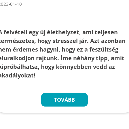
2023-01-10
A felvételi egy új élethelyzet, ami teljesen
természetes, hogy stresszel jár. Azt azonban
nem érdemes hagyni, hogy ez a feszültség
eluralkodjon rajtunk. Íme néhány tipp, amit
kipróbálhatsz, hogy könnyebben vedd az
akadályokat!
TOVÁBB