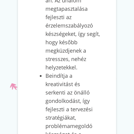
an. Az unalom
megtapasztalása
fejleszti az
érzelemszabályozó
készségeket, így segít,
hogy később
megküzdjenek a
stresszes, nehéz
helyzetekkel.
Beindítja a
kreativitást és
serkenti az önálló
gondolkodást, így
fejleszti a tervezési
stratégiákat,
problémamegoldó