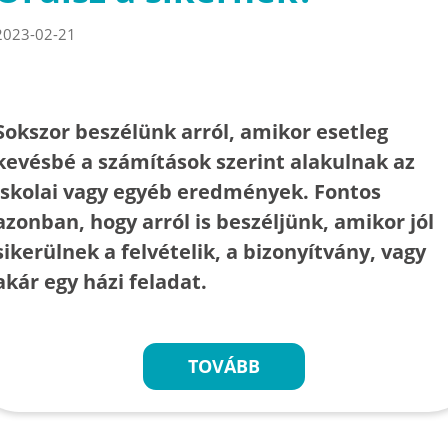
2023-02-21
Sokszor beszélünk arról, amikor esetleg
kevésbé a számítások szerint alakulnak az
iskolai vagy egyéb eredmények. Fontos
azonban, hogy arról is beszéljünk, amikor jól
sikerülnek a felvételik, a bizonyítvány, vagy
akár egy házi feladat.
TOVÁBB