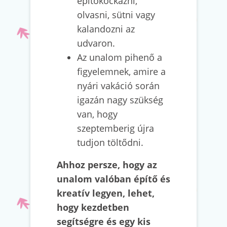
építőkockázni,
olvasni, sütni vagy
kalandozni az
udvaron.
Az unalom pihenő a
figyelemnek, amire a
nyári vakáció során
igazán nagy szükség
van, hogy
szeptemberig újra
tudjon töltődni.
Ahhoz persze, hogy az
unalom valóban építő és
kreatív legyen, lehet,
hogy kezdetben
segítségre és egy kis