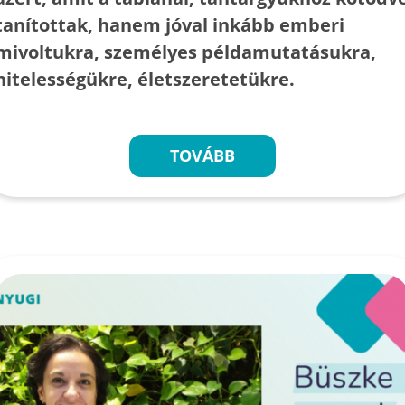
tanítottak, hanem jóval inkább emberi
mivoltukra, személyes példamutatásukra,
hitelességükre, életszeretetükre.
TOVÁBB