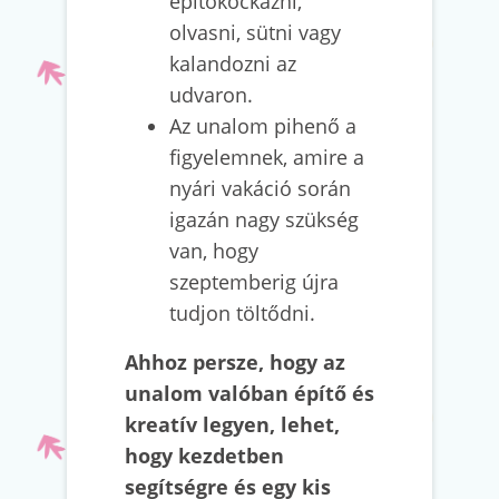
építőkockázni,
olvasni, sütni vagy
kalandozni az
udvaron.
Az unalom pihenő a
figyelemnek, amire a
nyári vakáció során
igazán nagy szükség
van, hogy
szeptemberig újra
tudjon töltődni.
Ahhoz persze, hogy az
unalom valóban építő és
kreatív legyen, lehet,
hogy kezdetben
segítségre és egy kis