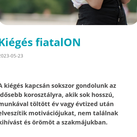
Kiégés fiatalON
2023-05-23
A kiégés kapcsán sokszor gondolunk az
idősebb korosztályra, akik sok hosszú,
munkával töltött év vagy évtized után
elveszítik motivációjukat, nem találnak
kihívást és örömöt a szakmájukban.