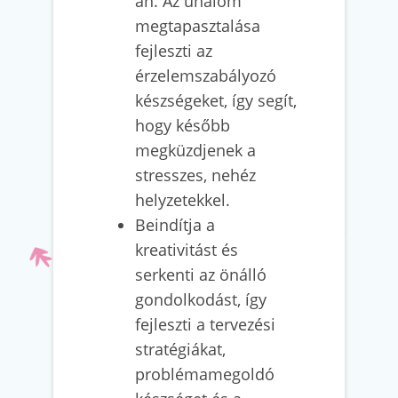
an. Az unalom
megtapasztalása
fejleszti az
érzelemszabályozó
készségeket, így segít,
hogy később
megküzdjenek a
stresszes, nehéz
helyzetekkel.
Beindítja a
kreativitást és
serkenti az önálló
gondolkodást, így
fejleszti a tervezési
stratégiákat,
problémamegoldó