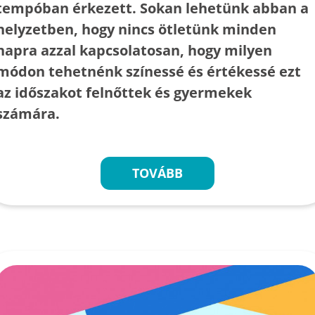
tempóban érkezett. Sokan lehetünk abban a
helyzetben, hogy nincs ötletünk minden
napra azzal kapcsolatosan, hogy milyen
módon tehetnénk színessé és értékessé ezt
az időszakot felnőttek és gyermekek
számára.
TOVÁBB