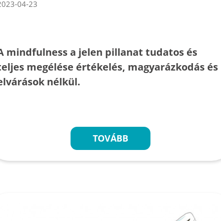
2023-04-23
A mindfulness a jelen pillanat tudatos és
teljes megélése értékelés, magyarázkodás és
elvárások nélkül.
TOVÁBB