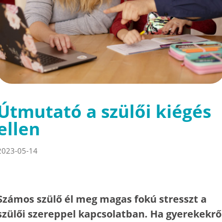
Útmutató a szülői kiégés
ellen
2023-05-14
Számos szülő él meg magas fokú stresszt a
szülői szereppel kapcsolatban. Ha gyerekekrő