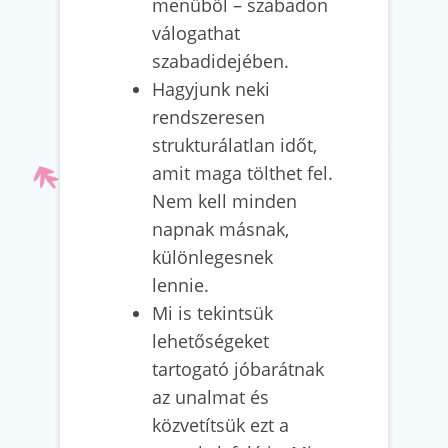
menüből – szabadon
válogathat
szabadidejében.
Hagyjunk neki
rendszeresen
strukturálatlan időt,
amit maga tölthet fel.
Nem kell minden
napnak másnak,
különlegesnek
lennie.
Mi is tekintsük
lehetőségeket
tartogató jóbarátnak
az unalmat és
közvetítsük ezt a