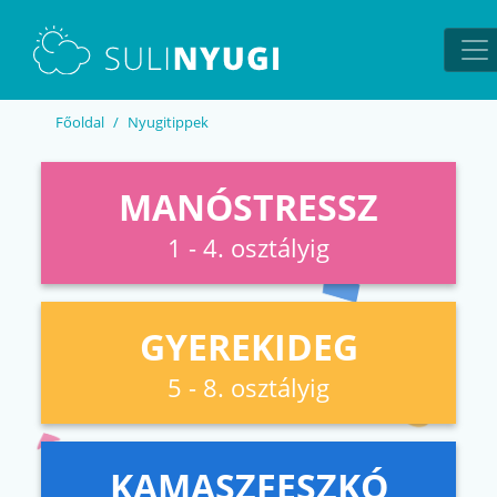
EN
UA
Főoldal
Nyugitippek
MANÓSTRESSZ
1 - 4. osztályig
GYEREKIDEG
5 - 8. osztályig
KAMASZFESZKÓ