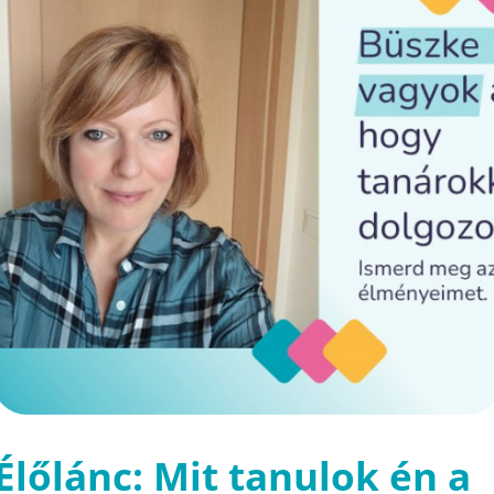
Élőlánc: Mit tanulok én a