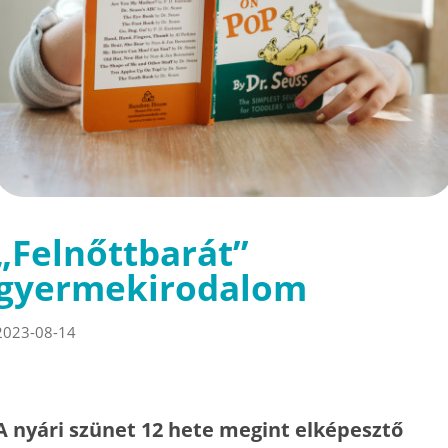
„Felnőttbarát”
gyermekirodalom
2023-08-14
A nyári szünet 12 hete megint elképesztő