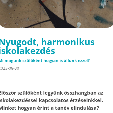
Nyugodt, harmonikus
iskolakezdés
Mi magunk szülőként hogyan is állunk ezzel?
2023-08-30
Először szülőként legyünk összhangban az
iskolakezdéssel kapcsolatos érzéseinkkel.
Minket hogyan érint a tanév elindulása?