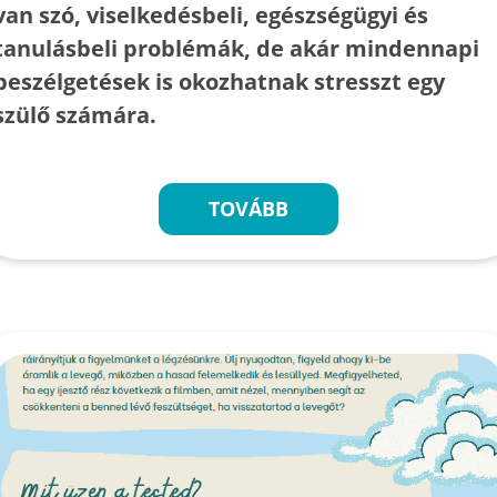
van szó, viselkedésbeli, egészségügyi és
tanulásbeli problémák, de akár mindennapi
beszélgetések is okozhatnak stresszt egy
szülő számára.
TOVÁBB