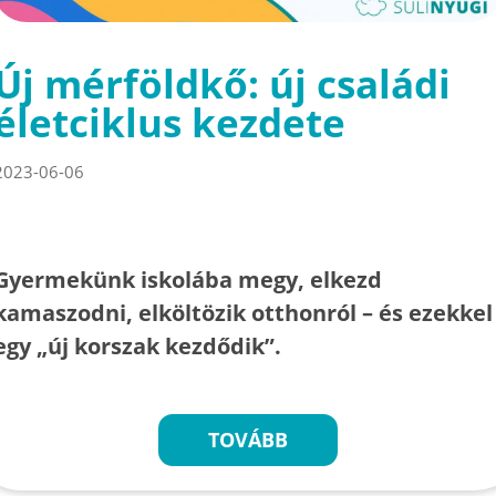
Új mérföldkő: új családi
életciklus kezdete
2023-06-06
Gyermekünk iskolába megy, elkezd
kamaszodni, elköltözik otthonról – és ezekkel
egy „új korszak kezdődik”.
TOVÁBB