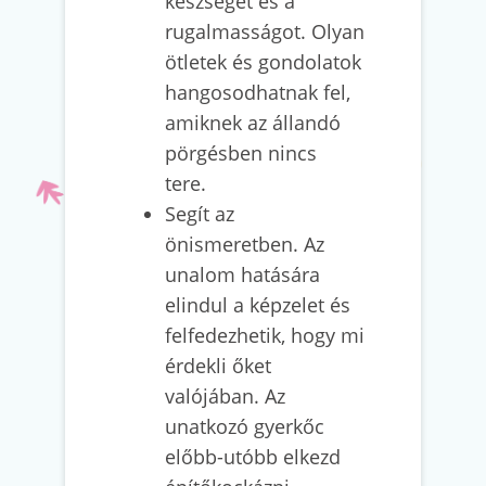
készséget és a
rugalmasságot. Olyan
ötletek és gondolatok
hangosodhatnak fel,
amiknek az állandó
pörgésben nincs
tere.
Segít az
önismeretben. Az
unalom hatására
elindul a képzelet és
felfedezhetik, hogy mi
érdekli őket
valójában. Az
unatkozó gyerkőc
előbb-utóbb elkezd