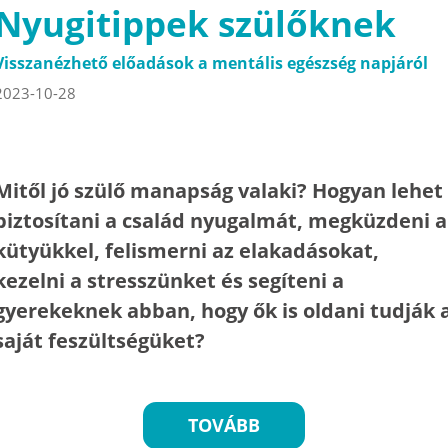
Nyugitippek szülőknek
Visszanézhető előadások a mentális egészség napjáról
2023-10-28
Mitől jó szülő manapság valaki? Hogyan lehet
biztosítani a család nyugalmát, megküzdeni a
kütyükkel, felismerni az elakadásokat,
kezelni a stresszünket és segíteni a
gyerekeknek abban, hogy ők is oldani tudják 
saját feszültségüket?
TOVÁBB