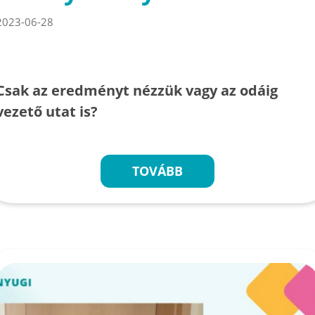
2023-06-28
Csak az eredményt nézzük vagy az odáig
vezető utat is?
TOVÁBB