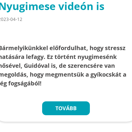
Nyugimese videón is
2023-04-12
Bármelyikünkkel előfordulhat, hogy stressz
hatására lefagy. Ez történt nyugimesénk
hősével, Guidóval is, de szerencsére van
megoldás, hogy megmentsük a gyíkocskát a
jég fogságából!
TOVÁBB