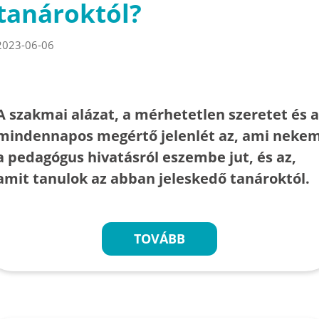
tanároktól?
2023-06-06
A szakmai alázat, a mérhetetlen szeretet és a
mindennapos megértő jelenlét az, ami neke
a pedagógus hivatásról eszembe jut, és az,
amit tanulok az abban jeleskedő tanároktól.
TOVÁBB