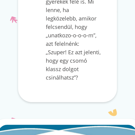
gyerekek felé is. Mi
lenne, ha
legközelebb, amikor
felcsendül, hogy
„unatkozo-o-o-o-m”,
azt felelnénk:
„Szuper! Ez azt jelenti,
hogy egy csomó
klassz dolgot
csinálhatsz”?