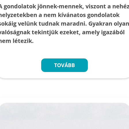
A gondolatok jönnek-mennek, viszont a nehé
helyzetekben a nem kívánatos gondolatok
sokáig velünk tudnak maradni. Gyakran olya
valóságnak tekintjük ezeket, amely igazából
nem létezik.
TOVÁBB