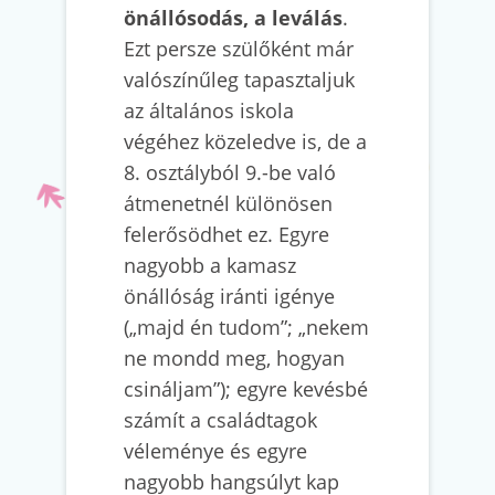
önállósodás, a leválás
.
Ezt persze szülőként már
valószínűleg tapasztaljuk
az általános iskola
végéhez közeledve is, de a
8. osztályból 9.-be való
átmenetnél különösen
felerősödhet ez. Egyre
nagyobb a kamasz
önállóság iránti igénye
(„majd én tudom”; „nekem
ne mondd meg, hogyan
csináljam”); egyre kevésbé
számít a családtagok
véleménye és egyre
nagyobb hangsúlyt kap