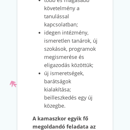
követelmény a
tanulással
kapcsolatban;
idegen intézmény,
ismeretlen tanárok, új
szokások, programok
megismerése és
eligazodás közöttük;
új ismeretségek,
barátságok
kialakítása;
beilleszkedés egy új
közegbe.
A kamaszkor egyik fő
megoldandó feladata az