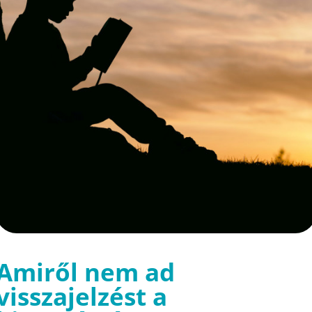
Amiről nem ad
visszajelzést a