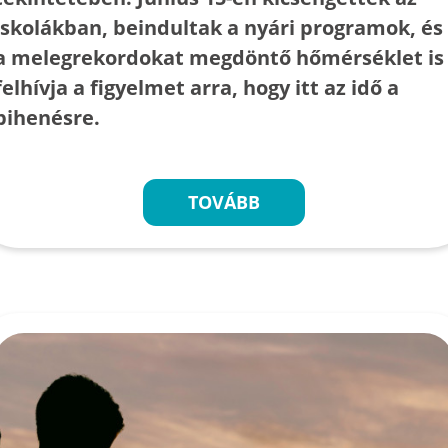
iskolákban, beindultak a nyári programok, és
a melegrekordokat megdöntő hőmérséklet is
felhívja a figyelmet arra, hogy itt az idő a
pihenésre.
TOVÁBB