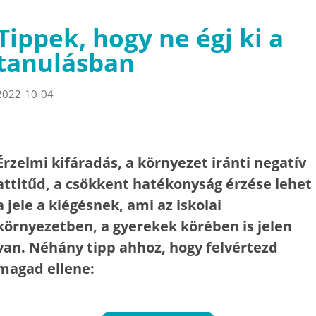
Tippek, hogy ne égj ki a
tanulásban
2022-10-04
Érzelmi kifáradás, a környezet iránti negatív
attitűd, a csökkent hatékonyság érzése lehet
a jele a kiégésnek, ami az iskolai
környezetben, a gyerekek körében is jelen
van. Néhány tipp ahhoz, hogy felvértezd
magad ellene: