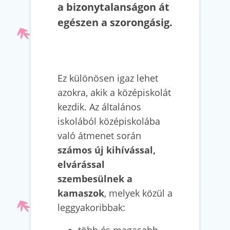
a bizonytalanságon át
egészen a szorongásig.
Ez különösen igaz lehet
azokra, akik a középiskolát
kezdik. Az általános
iskolából középiskolába
való átmenet során
számos új kihívással,
elvárással
szembesülnek a
kamaszok
, melyek közül a
leggyakoribbak:
több és magasabb