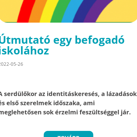
Útmutató egy befogadó
iskolához
2022-05-26
A serdülőkor az identitáskeresés, a lázadások
és első szerelmek időszaka, ami
meglehetősen sok érzelmi feszültséggel jár.