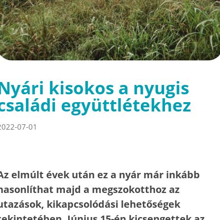
Nyári kisokos a nyugis
családi együttlétekhez
2022-07-01
Az elmúlt évek után ez a nyár már inkább
hasonlíthat majd a megszokotthoz az
utazások, kikapcsolódási lehetőségek
tekintetében. Június 15-én kicsengettek az