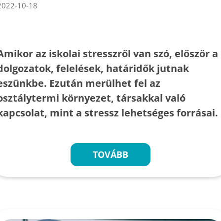
2022-10-18
Amikor az iskolai stresszről van szó, először a
dolgozatok, felelések, határidők jutnak
eszünkbe. Ezután merülhet fel az
osztálytermi környezet, társakkal való
kapcsolat, mint a stressz lehetséges forrásai.
TOVÁBB