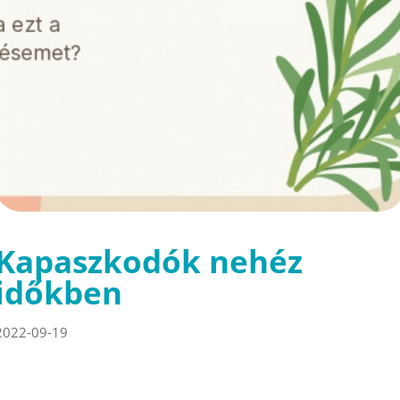
Kapaszkodók nehéz
időkben
2022-09-19