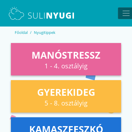
EN
UA
Főoldal
Nyugitippek
MANÓSTRESSZ
1 - 4. osztályig
GYEREKIDEG
5 - 8. osztályig
KAMASZFESZKÓ