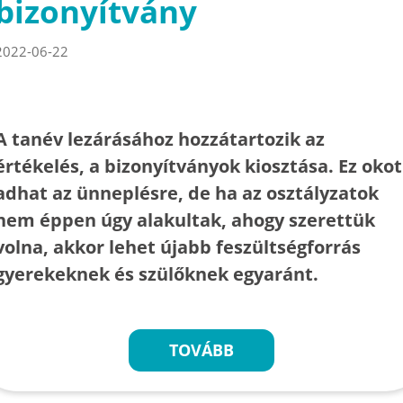
bizonyítvány
2022-06-22
A tanév lezárásához hozzátartozik az
értékelés, a bizonyítványok kiosztása. Ez okot
adhat az ünneplésre, de ha az osztályzatok
nem éppen úgy alakultak, ahogy szerettük
volna, akkor lehet újabb feszültségforrás
gyerekeknek és szülőknek egyaránt.
TOVÁBB