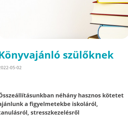
Könyvajánló szülőknek
2022-05-02
Összeállításunkban néhány hasznos kötetet
ajánlunk a figyelmetekbe iskoláról,
tanulásról, stresszkezelésről