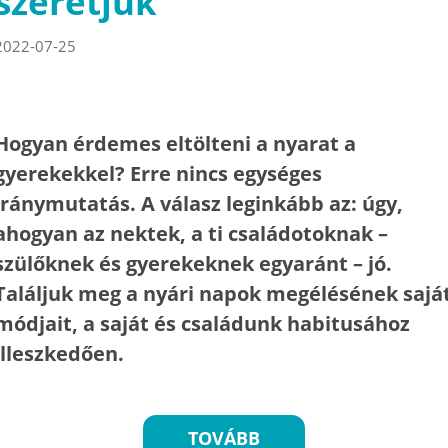
szeretjük
2022-07-25
Hogyan érdemes eltölteni a nyarat a
gyerekekkel? Erre nincs egységes
iránymutatás. A válasz leginkább az: úgy,
ahogyan az nektek, a ti családotoknak –
szülőknek és gyerekeknek egyaránt – jó.
Találjuk meg a nyári napok megélésének sajá
módjait, a saját és családunk habitusához
illeszkedően.
TOVÁBB