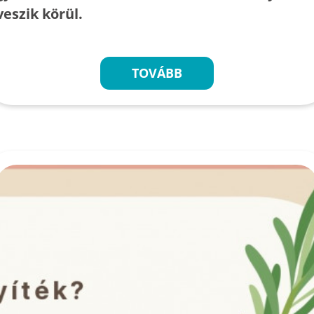
veszik körül.
TOVÁBB