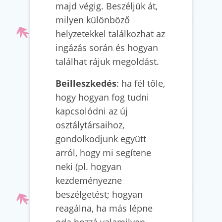
majd végig. Beszéljük át,
milyen különböző
helyzetekkel találkozhat az
ingázás során és hogyan
találhat rájuk megoldást.
Beilleszkedés
: ha fél tőle,
hogy hogyan fog tudni
kapcsolódni az új
osztálytársaihoz,
gondolkodjunk együtt
arról, hogy mi segítene
neki (pl. hogyan
kezdeményezne
beszélgetést; hogyan
reagálna, ha más lépne
oda hozzá valamilyen