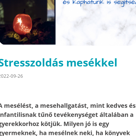
Stresszoldás mesékkel
2022-09-26
A mesélést, a mesehallgatást, mint kedves és
infantilisnak tűnő tevékenységet általában a
gyerekkorhoz kötjük. Milyen jó is egy
gyermeknek, ha mesélnek neki, ha könyvek