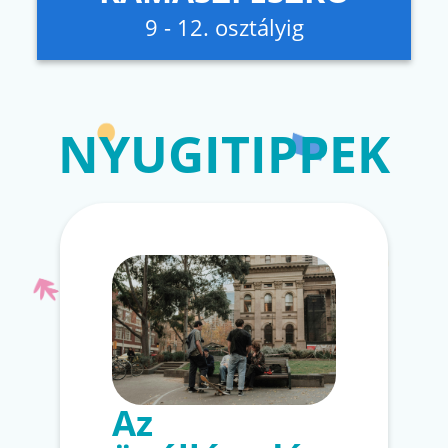
9 - 12. osztályig
NYUGITIPPEK
Az