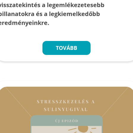
visszatekintés a legemlékezetesebb
pillanatokra és a legkiemelkedőbb
eredményeinkre.
TOVÁBB