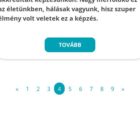
az életünkben, hálásak vagyunk, hisz szuper
élmény volt veletek ez a képzés.
TOVÁBB
«
1
2
3
4
5
6
7
8
9
»