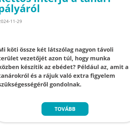
pályáról
2024-11-29
Mi köti össze két látszólag nagyon távoli
terület vezetőjét azon túl, hogy munka
közben készítik az ebédet? Például az, amit a
tanárokról és a rájuk való extra figyelem
szükségességéről gondolnak.
TOVÁBB