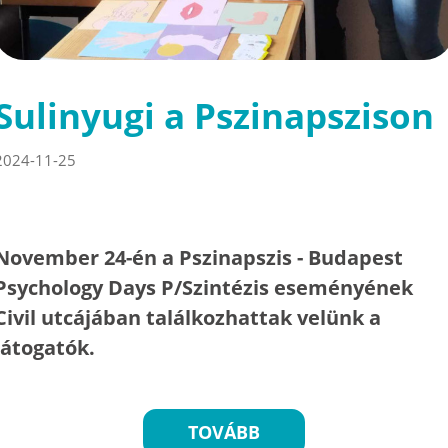
Sulinyugi a Pszinapszison
2024-11-25
November 24-én a Pszinapszis - Budapest
Psychology Days P/Szintézis eseményének
Civil utcájában találkozhattak velünk a
látogatók.
TOVÁBB