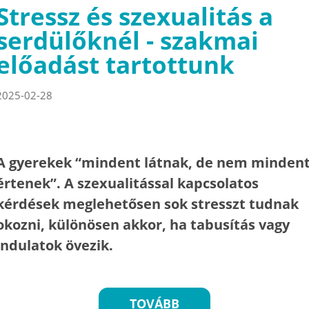
Stressz és szexualitás a
serdülőknél - szakmai
előadást tartottunk
2025-02-28
A gyerekek “mindent látnak, de nem minden
értenek”. A szexualitással kapcsolatos
kérdések meglehetősen sok stresszt tudnak
okozni, különösen akkor, ha tabusítás vagy
indulatok övezik.
TOVÁBB