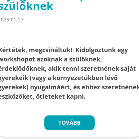
szülőknek
2025-01-27
Kértétek, megcsináltuk! Kidolgoztunk egy
workshopot azoknak a szülőknek,
érdeklődőknek, akik tenni szeretnének saját
gyerekeik (vagy a környezetükben lévő
gyerekek) nyugalmáért, és ehhez szeretnéne
eszközöket, ötleteket kapni.
TOVÁBB