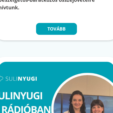
hívtunk.
TOVÁBB