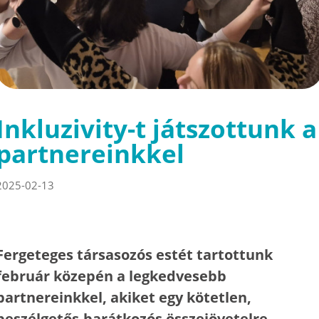
Inkluzivity-t játszottunk a
partnereinkkel
2025-02-13
Fergeteges társasozós estét tartottunk
február közepén a legkedvesebb
partnereinkkel, akiket egy kötetlen,
beszélgetős-barátkozós összejövetelre