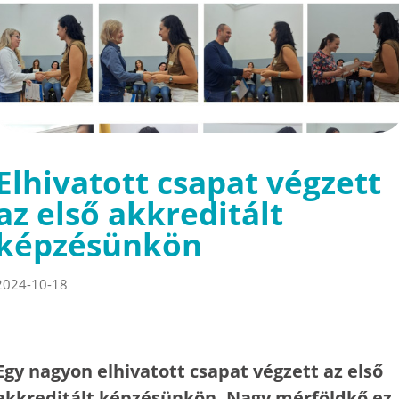
Elhivatott csapat végzett
az első akkreditált
képzésünkön
2024-10-18
Egy nagyon elhivatott csapat végzett az első
akkreditált képzésünkön. Nagy mérföldkő ez