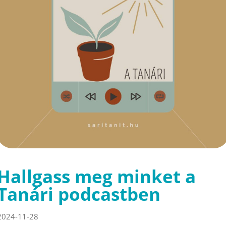
Hallgass meg minket a
Tanári podcastben
2024-11-28