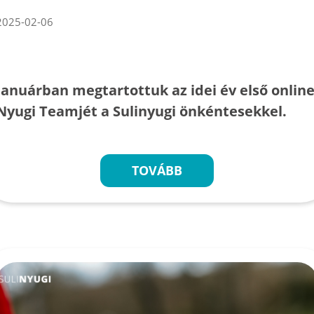
2025-02-06
Januárban megtartottuk az idei év első onlin
Nyugi Teamjét a Sulinyugi önkéntesekkel.
TOVÁBB