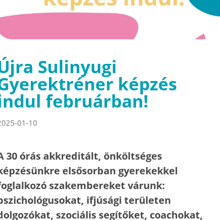
Újra Sulinyugi
Gyerektréner képzés
indul februárban!
2025-01-10
A 30 órás akkreditált, önköltséges
képzésünkre elsősorban gyerekekkel
foglalkozó szakembereket várunk:
pszichológusokat, ifjúsági területen
dolgozókat, szociális segítőket, coachokat,