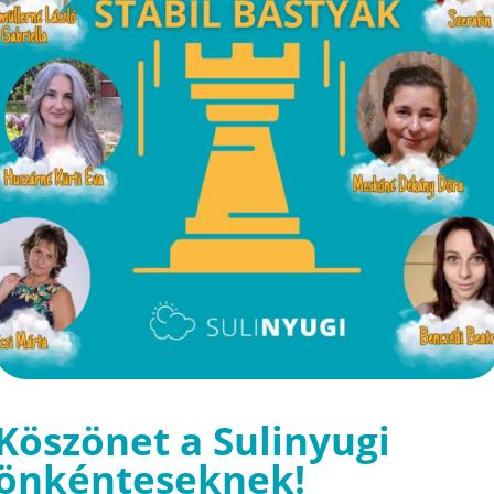
Köszönet a Sulinyugi
önkénteseknek!