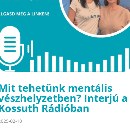
Mit tehetünk mentális
vészhelyzetben? Interjú a
Kossuth Rádióban
2025-02-10