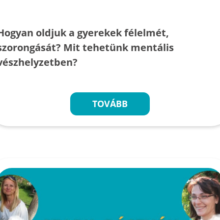
Hogyan oldjuk a gyerekek félelmét,
szorongását? Mit tehetünk mentális
vészhelyzetben?
TOVÁBB