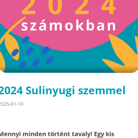
2024 Sulinyugi szemmel
2025-01-10
Mennyi minden történt tavaly! Egy kis