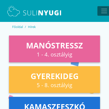
EN
UA
Főoldal
Hírek
MANÓSTRESSZ
1 - 4. osztályig
GYEREKIDEG
5 - 8. osztályig
KAMASZFESZKÓ