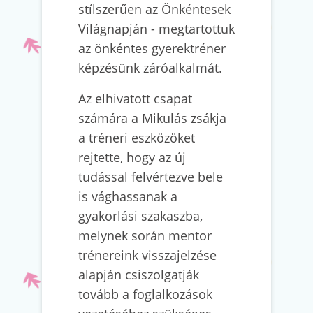
stílszerűen az Önkéntesek
Világnapján - megtartottuk
az önkéntes gyerektréner
képzésünk záróalkalmát.
Az elhivatott csapat
számára a Mikulás zsákja
a tréneri eszközöket
rejtette, hogy az új
tudással felvértezve bele
is vághassanak a
gyakorlási szakaszba,
melynek során mentor
trénereink visszajelzése
alapján csiszolgatják
tovább a foglalkozások