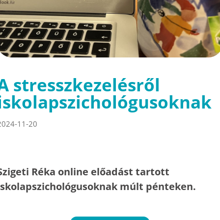
A stresszkezelésről
iskolapszichológusoknak
2024-11-20
Szigeti Réka online előadást tartott
iskolapszichológusoknak múlt pénteken.