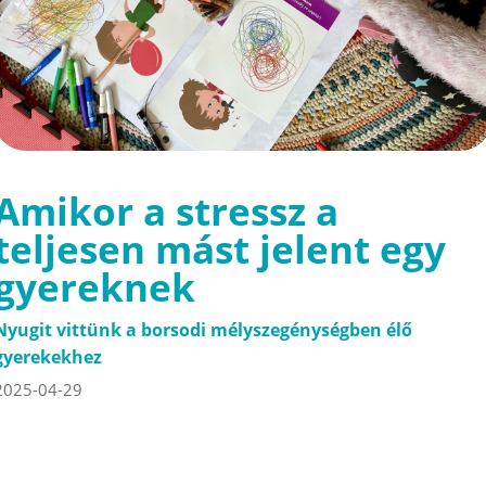
Amikor a stressz a
teljesen mást jelent egy
gyereknek
Nyugit vittünk a borsodi mélyszegénységben élő
gyerekekhez
2025-04-29