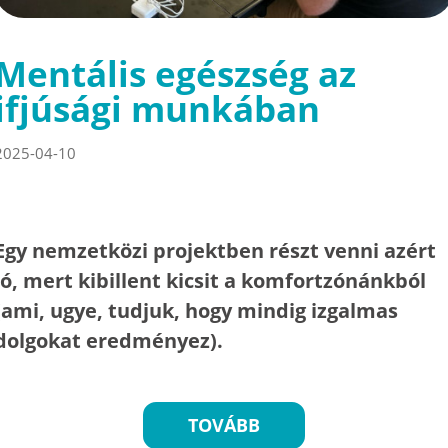
Mentális egészség az
ifjúsági munkában
2025-04-10
Egy nemzetközi projektben részt venni azért
jó, mert kibillent kicsit a komfortzónánkból
(ami, ugye, tudjuk, hogy mindig izgalmas
dolgokat eredményez).
TOVÁBB