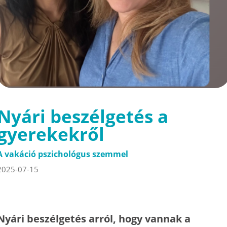
Nyári beszélgetés a
gyerekekről
A vakáció pszichológus szemmel
2025-07-15
Nyári beszélgetés arról, hogy vannak a