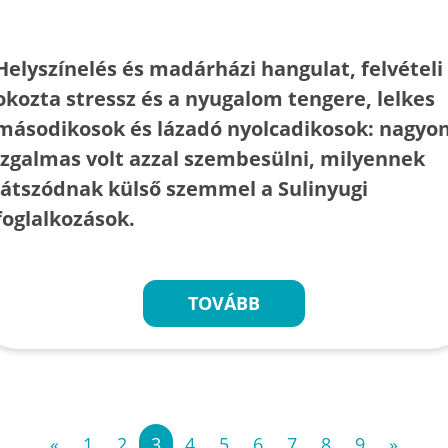
Helyszínelés és madárházi hangulat, felvételi
okozta stressz és a nyugalom tengere, lelkes
másodikosok és lázadó nyolcadikosok: nagyo
izgalmas volt azzal szembesülni, milyennek
látszódnak külső szemmel a Sulinyugi
foglalkozások.
TOVÁBB
«
1
2
3
4
5
6
7
8
9
»