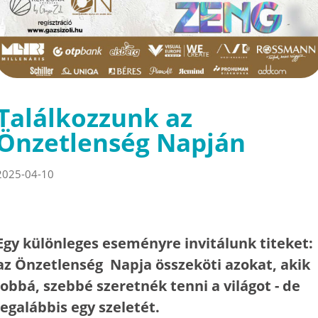
Találkozzunk az
Önzetlenség Napján
2025-04-10
Egy különleges eseményre invitálunk titeket:
az Önzetlenség Napja összeköti azokat, akik
jobbá, szebbé szeretnék tenni a világot - de
legalábbis egy szeletét.