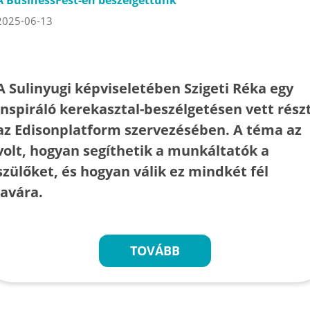
A BusinessFest-en beszélgettünk
2025-06-13
A Sulinyugi képviseletében Szigeti Réka egy
inspiráló kerekasztal-beszélgetésen vett rész
az Edisonplatform szervezésében. A téma az
volt, hogyan segíthetik a munkáltatók a
szülőket, és hogyan válik ez mindkét fél
javára.
TOVÁBB