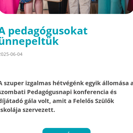
A pedagógusokat
ünnepeltük
2025-06-04
A szuper izgalmas hétvégénk egyik állomása 
szombati Pedagógusnapi konferencia és
díjátadó gála volt, amit a Felelős Szülők
Iskolája szervezett.