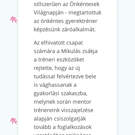
stílszerűen az Önkéntesek
Világnapján - megtartottuk
az önkéntes gyerektréner
képzésünk záróalkalmát.
Az elhivatott csapat
számára a Mikulás zsákja
a tréneri eszközöket
rejtette, hogy az új
tudással felvértezve bele
is vághassanak a
gyakorlási szakaszba,
melynek során mentor
trénereink visszajelzése
alapján csiszolgatják
tovább a foglalkozások