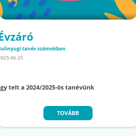
Évzáró
Sulinyugi tanév számokban
2025-06-25
Így telt a 2024/2025-ös tanévünk
TOVÁBB