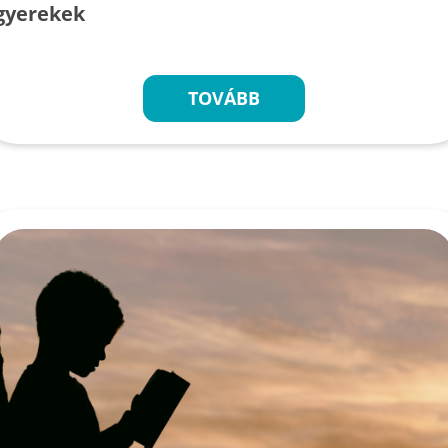
gyerekek
TOVÁBB