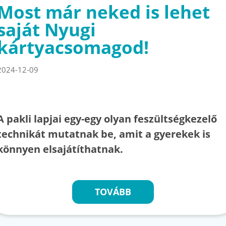
Most már neked is lehet
saját Nyugi
kártyacsomagod!
2024-12-09
A pakli lapjai egy-egy olyan feszültségkezelő
technikát mutatnak be, amit a gyerekek is
könnyen elsajátíthatnak.
TOVÁBB