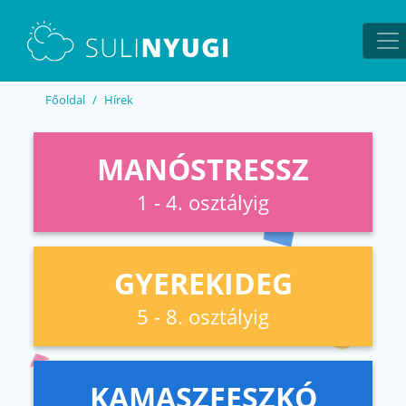
EN
UA
Főoldal
Hírek
MANÓSTRESSZ
1 - 4. osztályig
GYEREKIDEG
5 - 8. osztályig
KAMASZFESZKÓ