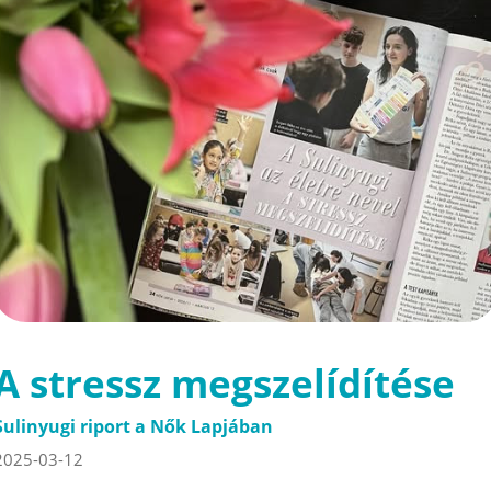
A stressz megszelídítése
Sulinyugi riport a Nők Lapjában
2025-03-12