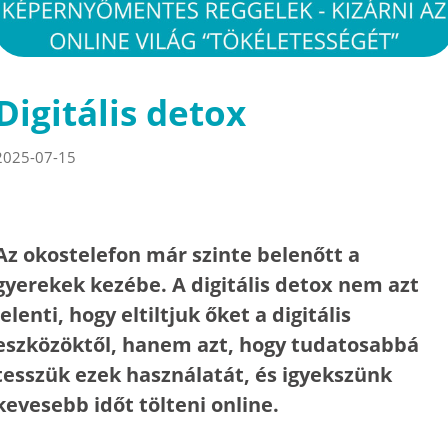
Digitális detox
2025-07-15
Az okostelefon már szinte belenőtt a
gyerekek kezébe. A digitális detox nem azt
jelenti, hogy eltiltjuk őket a digitális
eszközöktől, hanem azt, hogy tudatosabbá
tesszük ezek használatát, és igyekszünk
kevesebb időt tölteni online.