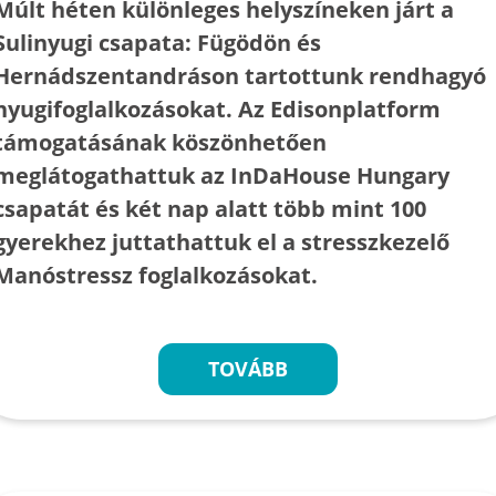
Múlt héten különleges helyszíneken járt a
Sulinyugi csapata: Fügödön és
Hernádszentandráson tartottunk rendhagyó
nyugifoglalkozásokat. Az Edisonplatform
támogatásának köszönhetően
meglátogathattuk az InDaHouse Hungary
csapatát és két nap alatt több mint 100
gyerekhez juttathattuk el a stresszkezelő
Manóstressz foglalkozásokat.
TOVÁBB