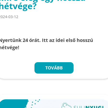
hétvége?
2024-03-12
Nyertünk 24 órát. Itt az idei első hosszú
hétvége!
TOVÁBB