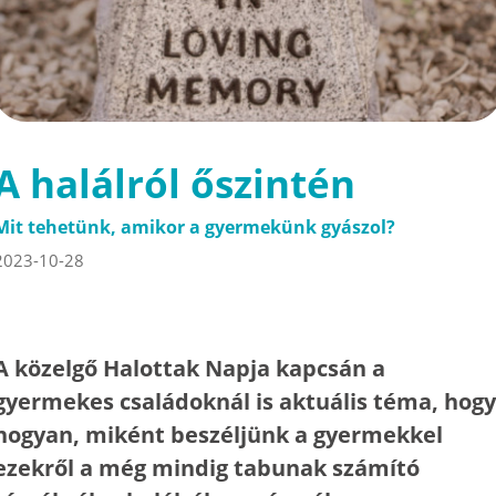
A halálról őszintén
Mit tehetünk, amikor a gyermekünk gyászol?
2023-10-28
A közelgő Halottak Napja kapcsán a
gyermekes családoknál is aktuális téma, hogy
hogyan, miként beszéljünk a gyermekkel
ezekről a még mindig tabunak számító