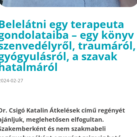
Belelátni egy terapeuta
gondolataiba – egy könyv
szenvedélyről, traumáról,
gyógyulásról, a szavak
hatalmáról
2024-02-27
Dr. Csigó Katalin Átkelések című regényét
ajánljuk, meglehetősen elfogultan.
Szakemberként és nem szakmabeli