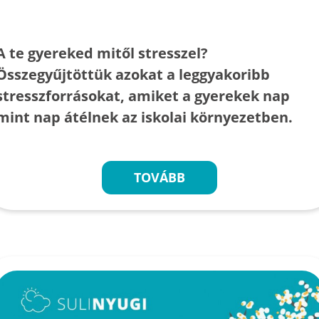
A te gyereked mitől stresszel?
Összegyűjtöttük azokat a leggyakoribb
stresszforrásokat, amiket a gyerekek nap
mint nap átélnek az iskolai környezetben.
TOVÁBB