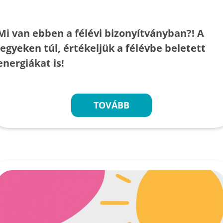
Mi van ebben a félévi bizonyítványban?! A
jegyeken túl, értékeljük a félévbe beletett
energiákat is!
TOVÁBB