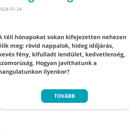
2024-01-24
A téli hónapokat sokan kifejezetten nehezen
élik meg: rövid nappalok, hideg időjárás,
kevés fény, kifulladt lendület, kedvetlenség,
szomorúság. Hogyan javíthatunk a
hangulatunkon ilyenkor?
TOVÁBB