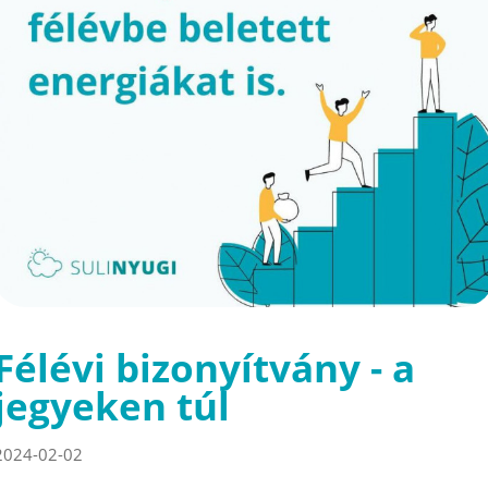
Félévi bizonyítvány - a
jegyeken túl
2024-02-02