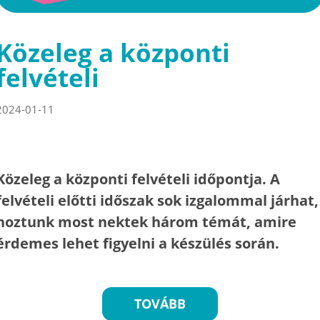
Közeleg a központi
felvételi
2024-01-11
Közeleg a központi felvételi időpontja. A
felvételi előtti időszak sok izgalommal járhat,
hoztunk most nektek három témát, amire
érdemes lehet figyelni a készülés során.
TOVÁBB