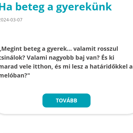
Ha beteg a gyerekünk
2024-03-07
„Megint beteg a gyerek… valamit rosszul
csinálok? Valami nagyobb baj van? És ki
marad vele itthon, és mi lesz a határidőkkel a
melóban?"
TOVÁBB