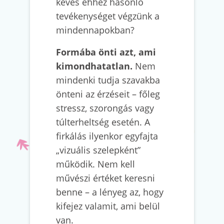
kevés ehhez hasonló
tevékenységet végzünk a
mindennapokban?
Formába önti azt, ami
kimondhatatlan.
Nem
mindenki tudja szavakba
önteni az érzéseit – főleg
stressz, szorongás vagy
túlterheltség esetén. A
firkálás ilyenkor egyfajta
„vizuális szelepként”
működik. Nem kell
művészi értéket keresni
benne – a lényeg az, hogy
kifejez valamit, ami belül
van.