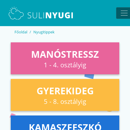
EN
UA
Főoldal
Nyugitippek
MANÓSTRESSZ
1 - 4. osztályig
GYEREKIDEG
5 - 8. osztályig
KAMASZFESZKÓ