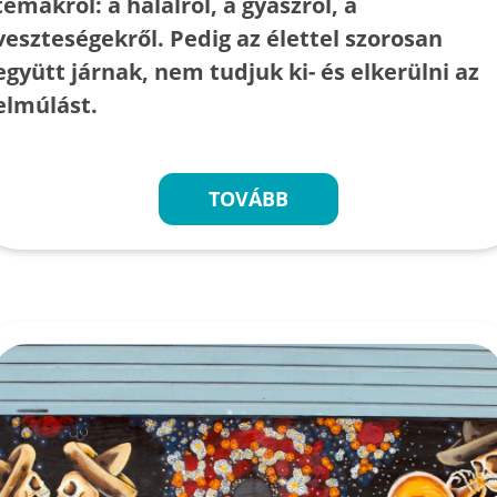
témákról: a halálról, a gyászról, a
veszteségekről. Pedig az élettel szorosan
együtt járnak, nem tudjuk ki- és elkerülni az
elmúlást.
TOVÁBB