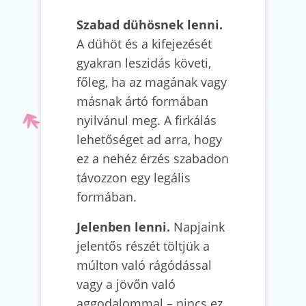
Szabad dühösnek lenni.
A dühöt és a kifejezését
gyakran leszidás követi,
főleg, ha az magának vagy
másnak ártó formában
nyilvánul meg. A firkálás
lehetőséget ad arra, hogy
ez a nehéz érzés szabadon
távozzon egy legális
formában.
Jelenben lenni.
Napjaink
jelentős részét töltjük a
múlton való rágódással
vagy a jövőn való
aggodalommal – nincs ez