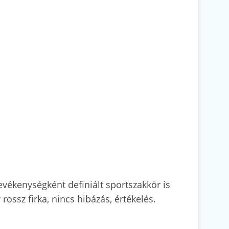
evékenységként definiált sportszakkör is
rossz firka, nincs hibázás, értékelés.