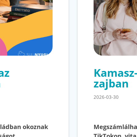
az
Kamasz-s
n
zajban
2026-03-30
saládban okoznak
Megszámlálhat
ságot.
TikTokon, vita