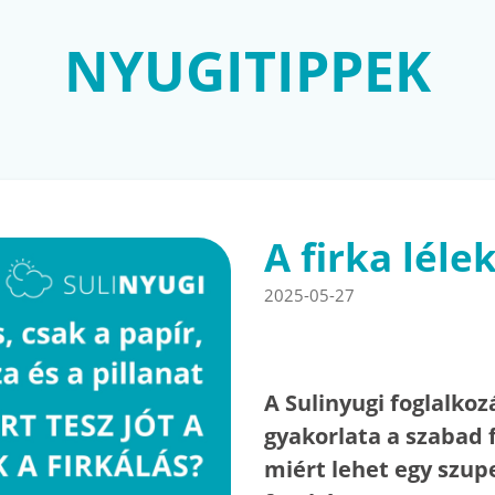
NYUGITIPPEK
A firka léle
2025-05-27
A Sulinyugi foglalkoz
gyakorlata a szabad 
miért lehet egy szup