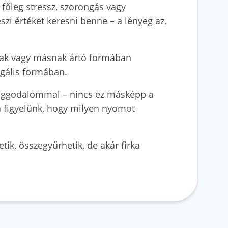
főleg stressz, szorongás vagy
szi értéket keresni benne – a lényeg az,
ának vagy másnak ártó formában
legális formában.
ó aggodalommal – nincs ez másképp a
a figyelünk, hogy milyen nyomot
tik, összegyűrhetik, de akár firka