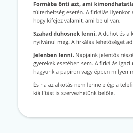
Formába önti azt, ami kimondhatatl
túlterheltség esetén. A firkálás ilyenko
hogy kifejez valamit, ami belül van.
Szabad dühösnek lenni.
A dühöt és a k
nyilvánul meg. A firkálás lehetőséget a
Jelenben lenni.
Napjaink jelentős rész
gyerekek esetében sem. A firkálás igazi
hagyunk a papíron vagy éppen milyen m
És ha az alkotás nem lenne elég: a telefi
kiállítást is szervezhetünk belőle.