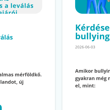
Kérdése
bullying
válás
2026-06-03
Amikor bullyin
talmas mérföldkő.
gyakran még 
landot, új
el, mint: