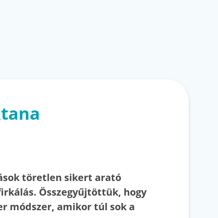
ktana
ások töretlen sikert arató
firkálás. Összegyűjtöttük, hogy
er módszer, amikor túl sok a