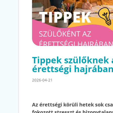
Tippek szülőknek 
érettségi hajrába
2026-04-21
Az érettségi körüli hetek sok c
fokozott stresszt és bizonytalan