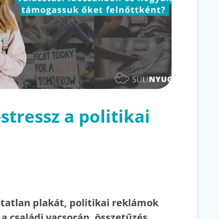
tressz a politikai
atlan plakát, politikai reklámok
 a családi vacsorán, összetűzés