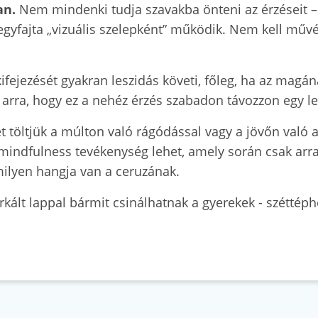
an.
Nem mindenki tudja szavakba önteni az érzéseit – 
r egyfajta „vizuális szelepként” működik. Nem kell művé
ifejezését gyakran leszidás követi, főleg, ha az mag
d arra, hogy ez a nehéz érzés szabadon távozzon egy 
ét töltjük a múlton való rágódással vagy a jövőn val
 mindfulness tevékenység lehet, amely során csak arr
ilyen hangja van a ceruzának.
rkált lappal bármit csinálhatnak a gyerekek - széttéphe