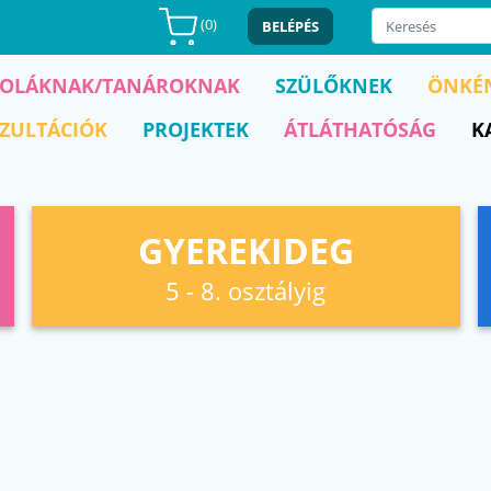
(
0
)
BELÉPÉS
KOLÁKNAK/TANÁROKNAK
SZÜLŐKNEK
ÖNKÉ
ZULTÁCIÓK
PROJEKTEK
ÁTLÁTHATÓSÁG
K
GYEREKIDEG
5 - 8. osztályig