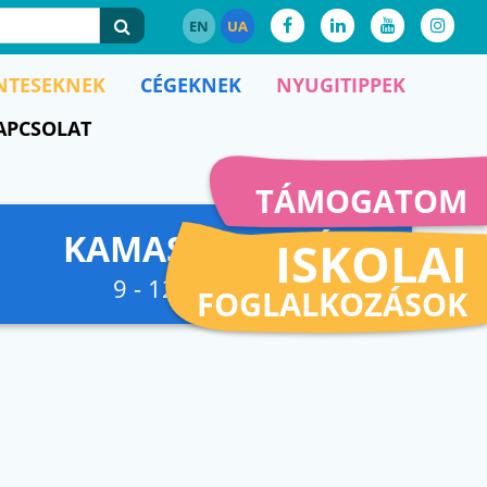
EN
UA
NTESEKNEK
CÉGEKNEK
NYUGITIPPEK
APCSOLAT
TÁMOGATOM
KAMASZFESZKÓ
ISKOLAI
9 - 12. osztályig
FOGLALKOZÁSOK