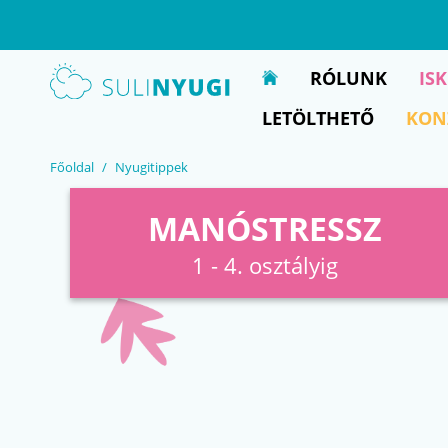
EN
UA
RÓLUNK
IS
LETÖLTHETŐ
KON
Főoldal
Nyugitippek
MANÓSTRESSZ
1 - 4. osztályig